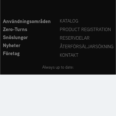
Användningsområden
KATALOG
Zero-Turns
PRODUCT REGISTRATION
Snöslungor
RESERVDELAR
Nyheter
ÅTERFÖRSÄLJARSÖKNING
Företag
KONTAKT
Always up to date:
Discover more websites of our multi-brand company: