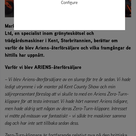
Configure
Mark och Amanda Brown, ägare till M&A Brown & Sons
Ltd, en specialist inom grönyteskötsel och
trädgårdsmaskiner i Kent, Storbritannien, berättar om
varför de blev Ariens-återförsäljare och vilka framgångar de
hittills har uppnått.
Varför vi blev ARIENS-återförsäljare
–
Vi blev Ariens-återförsäljare av en slump för tre år sedan. Vi hade
ledigt utrymme i vår monter på Kent County Show och min
säljrepresentant föreslog att vi skulle ta med en Ariens Zero-Turn-
klippare för att testa intresset. Vi hade hört namnet Ariens tidigare,
men hade aldrig sett någon av deras Zero-Turn-klippare. Intresset
vi mötte på mässan var fantastiskt – vi sålde tre maskiner samma
dag och har inte sett tillbaka sedan dess.
Zero-Turn-klippare är fortfarande relativt nya på den brittiska