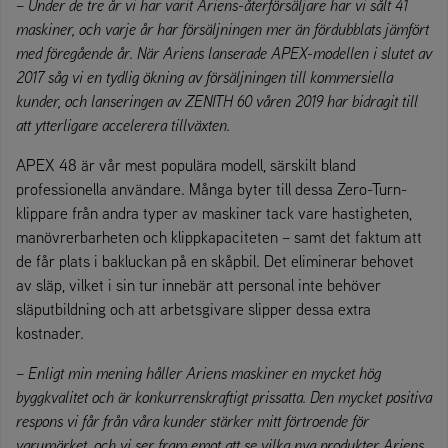
–
Under de tre år vi har varit Ariens-återförsäljare har vi sålt 41
maskiner, och varje år har försäljningen mer än fördubblats jämfört
med föregående år. När Ariens lanserade APEX-modellen i slutet av
2017 såg vi en tydlig ökning av försäljningen till kommersiella
kunder, och lanseringen av ZENITH 60 våren 2019 har bidragit till
att ytterligare accelerera tillväxten.
APEX 48 är vår mest populära modell, särskilt bland
professionella användare. Många byter till dessa Zero-Turn-
klippare från andra typer av maskiner tack vare hastigheten,
manövrerbarheten och klippkapaciteten – samt det faktum att
de får plats i bakluckan på en skåpbil. Det eliminerar behovet
av släp, vilket i sin tur innebär att personal inte behöver
släputbildning och att arbetsgivare slipper dessa extra
kostnader.
–
Enligt min mening håller Ariens maskiner en mycket hög
byggkvalitet och är konkurrenskraftigt prissatta. Den mycket positiva
respons vi får från våra kunder stärker mitt förtroende för
varumärket, och vi ser fram emot att se vilka nya produkter Ariens