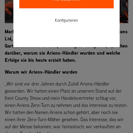
Konfigurieren
Mark und Amanda Brown, Inhaber von M&A Brown & Sons
Ltd, einem Spezialisten für Bodenpflege- und
Gartenmaschinen in Kent, Vereinigtes Königreich, sprechen
darüber, warum sie Ariens-Händler wurden und welche
Erfolge sie bis heute erzielt haben.
Warum wir Ariens-Händler wurden
„Wir sind vor drei Jahren durch Zufall Ariens-Händler
geworden. Wir hatten einen Platz an unserem Stand auf der
Kent County Show und mein Handelsvertreter schlug vor,
einen Ariens Zero-Turn zu nehmen und das Interesse zu testen.
Wir hatten den Namen Ariens schon gehört, aber noch nie
einen ihrer Zero-Turn-Mäher gesehen. Das Interesse, das wir
auf der Messe bekamen, war fantastisch; wir verkauften an