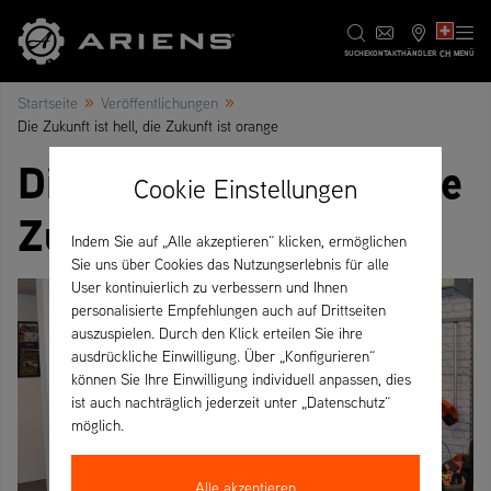
CH
SUCHE
KONTAKT
HÄNDLER
MENÜ
»
»
Startseite
Veröffentlichungen
Die Zukunft ist hell, die Zukunft ist orange
Die Zukunft ist hell, die
Cookie Einstellungen
Zukunft ist orange
Indem Sie auf „Alle akzeptieren“ klicken, ermöglichen
Sie uns über Cookies das Nutzungserlebnis für alle
User kontinuierlich zu verbessern und Ihnen
personalisierte Empfehlungen auch auf Drittseiten
auszuspielen. Durch den Klick erteilen Sie ihre
ausdrückliche Einwilligung. Über „Konfigurieren“
können Sie Ihre Einwilligung individuell anpassen, dies
ist auch nachträglich jederzeit unter „Datenschutz“
möglich.
Alle akzeptieren