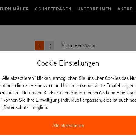
TURN MÄHER
SCHNEEFRÄSEN
UNTERNEHMEN
AKTUEL
r Beiträge
1
2
Ältere Beiträge
Cookie Einstellungen
„Alle akzeptieren“ klicken, ermöglichen Sie uns über Cookies das Nu
kontinuierlich zu verbessern und Ihnen personalisierte Empfehlungen
szuspielen. Durch den Klick erteilen Sie ihre ausdrückliche Einwillig
“ können Sie Ihre Einwilligung individuell anpassen, dies ist auch na
r „Datenschutz“ möglich.
Alle akzeptieren