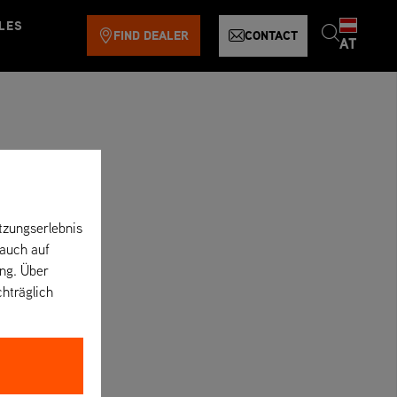
LES
FIND DEALER
CONTACT
AT
tzungserlebnis
 auch auf
ung. Über
chträglich