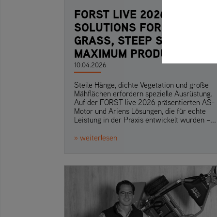
FORST LIVE 2026:
SOLUTIONS FOR HIGH
GRASS, STEEP SLOPES &
MAXIMUM PRODUCTIVITY
10.04.2026
Steile Hänge, dichte Vegetation und große
Mähflächen erfordern spezielle Ausrüstung.
Auf der FORST live 2026 präsentierten AS-
Motor und Ariens Lösungen, die für echte
Leistung in der Praxis entwickelt wurden –...
» weiterlesen