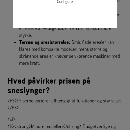
kræver en kraftigere sneslynge, mens lettere sne kan
Configure
klares med en mindre og billigere model.
Energikilde:
Benzindrevne sneslynger tilbyder mere
kraft, men kræver mere vedligeholdelse. El-modeller
er lettere at vedligeholde, men har typisk mindre
styrke.
Terræn og arealstørrelse:
Små, flade arealer kan
klares med kompakte modeller, mens større og
skrånende arealer kræver selvkørende maskiner med
mere kraft.
Hvad påvirker prisen på
sneslynger?
<h3>Priserne varierer afhængigt af funktioner og størrelse:
</h3>
<ul>
<li><strong>Mindre modeller:</strong> Budgetvenlige og