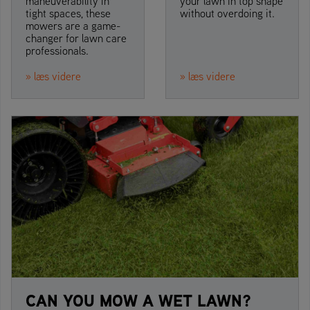
maneuverability in
your lawn in top shape
tight spaces, these
without overdoing it.
mowers are a game-
changer for lawn care
professionals.
» læs videre
» læs videre
CAN YOU MOW A WET LAWN?