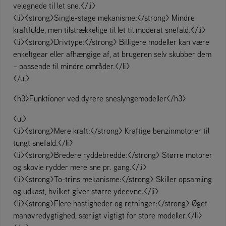
velegnede til let sne.</li>
<li><strong>Single-stage mekanisme:</strong> Mindre
kraftfulde, men tilstrækkelige til let til moderat snefald.</li>
<li><strong>Drivtype:</strong> Billigere modeller kan være
enkeltgear eller afhængige af, at brugeren selv skubber dem
– passende til mindre områder.</li>
</ul>
<h3>Funktioner ved dyrere sneslyngemodeller</h3>
<ul>
<li><strong>Mere kraft:</strong> Kraftige benzinmotorer til
tungt snefald.</li>
<li><strong>Bredere ryddebredde:</strong> Større motorer
og skovle rydder mere sne pr. gang.</li>
<li><strong>To-trins mekanisme:</strong> Skiller opsamling
og udkast, hvilket giver større ydeevne.</li>
<li><strong>Flere hastigheder og retninger:</strong> Øget
manøvredygtighed, særligt vigtigt for store modeller.</li>