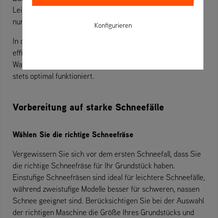
Leistung entfalten kann, müssen Sie jedoch mehr tun, als
nur den Schlüssel umzudrehen.
Konfigurieren
In diesem Artikel werden wir einige wichtige Tipps zur
effizienten Beseitigung großer Schneemengen geben und
Wartungsvorschläge unterbreiten, damit Ihre Schneefräse
stets optimal funktioniert.
Vorbereitung auf starke Schneefälle
Wählen Sie die richtige Schneefräse
Vergewissern Sie sich vor dem ersten Schneefall, dass Sie
die richtige Schneefräse für Ihr Grundstück haben.
Einstufige Schneefräsen sind ideal für leichtere Schneefälle,
während zweistufige Modelle besser für schweren, nassen
Schnee geeignet sind. Berücksichtigen Sie bei der Auswahl
der richtigen Maschine die Größe Ihres Grundstücks und