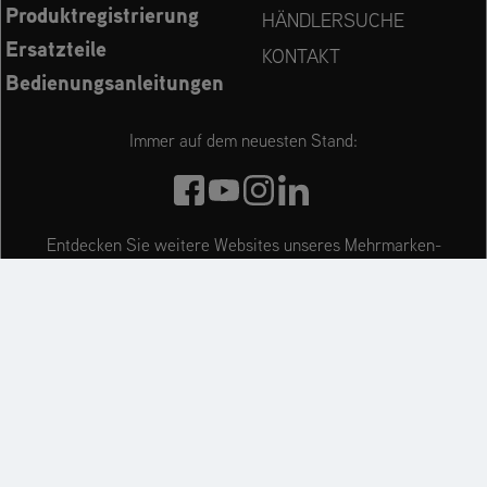
Produktregistrierung
HÄNDLERSUCHE
Ersatzteile
KONTAKT
Bedienungsanleitungen
Immer auf dem neuesten Stand:
Entdecken Sie weitere Websites unseres Mehrmarken-
Unternehmens:
Impressum
Datenschutzerklärung
Cookie Settings
Barrierefreiheitserklärung
Garantie