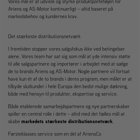
Vores mål er at udvikle og styrke produktporteføljen for
Ariens og AS-Motor kontinuerligt – altid baseret på
markedsbehov og kundernes krav.
Det stærkeste distributionsnetværk
I fremtiden stopper vores salgsfokus ikke ved betingelser
alene. Vores team har sat sig som mål at yde intensiv støtte
til alle salgspartnere og importører i arbejdet med at sælge
de to brands Ariens og AS-Motor. Nogle partnere vil fortsat
have kun ét af de to brands i deres program, men målet er at
tilbyde slutkunder i hele Europa den bedst mulige dækning,
både med hensyn til produkter, ekspertise og service.
Både etablerede samarbejdspartnere og nye partnerskaber
spiller en central rolle i dette – altid med det fælles mål at
markedets stærkeste distributionsnetværk
skabe
.
Førsteklasses service som en del af AriensCo