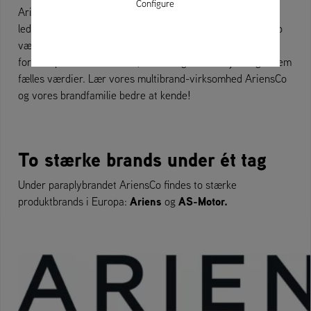
Configure
Ariens, mens femte generation allerede er aktiv på
ledelsesniveau. Siden grundlæggelsen i 1933 har AriensCo
været en kvalitetsproducent med stolte traditioner, der
forener produktionssteder, brands og medarbejdere gennem
fælles værdier. Lær vores multibrand-virksomhed AriensCo
og vores brandfamilie bedre at kende!
To stærke brands under ét tag
Under paraplybrandet AriensCo findes to stærke
Ariens
AS-Motor.
produktbrands i Europa:
og