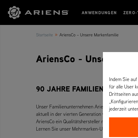
ANWENDUNGEN
ZERO-
»
Startseite
AriensCo – Unsere Markenfamilie
AriensCo - Unsere Mark
Indem Sie auf 
für alle User 
90 JAHRE FAMILIENUNTERN
Drittseiten au
„Konfigurieren
Unser Familienunternehmen AriensCo mit über 1.80
jederzeit unte
aktuell in der vierten Generation von Dan Ariens g
AriensCo ein Qualitätshersteller mit langer Tradi
Lernen Sie unser Mehrmarken-Unternehmen Arien