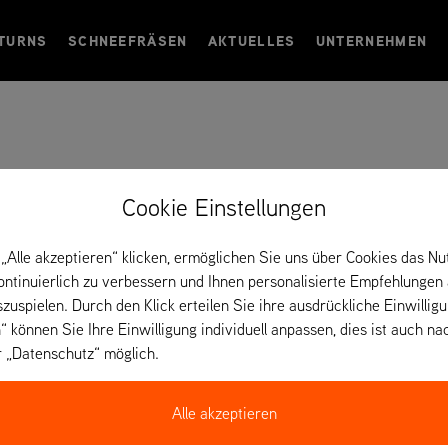
TURNS
SCHNEEFRÄSEN
AKTUELLES
UNTERNEHMEN
enfamilie
Cookie Einstellungen
„Alle akzeptieren“ klicken, ermöglichen Sie uns über Cookies das Nu
kontinuierlich zu verbessern und Ihnen personalisierte Empfehlungen
EHMEN
szuspielen. Durch den Klick erteilen Sie ihre ausdrückliche Einwillig
“ können Sie Ihre Einwilligung individuell anpassen, dies ist auch na
0 Mitarbeitern hat seinen Hauptsitz in Brillion im Bundesstaat Wisc
r „Datenschutz“ möglich.
eführt, und die fünfte Generation ist bereits ebenfalls aktiv in der 
tion und vereint seine Produktionsstandorte, Marken und Mitarbeiter 
Alle akzeptieren
sCo und seine Markenfamilie besser kennen!