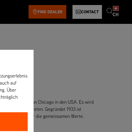
FIND DEALER
CONTACT
CH
tzungserlebnis
 auch auf
ung. Über
chträglich
onsin, nördlich von Chicago in den USA. Es wird
Führungsebene vertreten. Gegründet 1933 ist
in erster Linie über die gemeinsamen Werte.