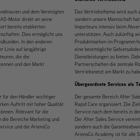
kandinavien und dem Vereinigten
Das Vertriebsthema wird auch z
 AS-Motor direkt an seine
sondern unsere Mannschaft hat s
ort bereits etablierten
Importeure intensiv beim Abve
nschaften. Dies ermöglicht uns
unterstützen. Auch zukünftig wi
ndkunden. In den anderen
Produktmarken im Programm hab
r Linie auf langjährige
eine bestmögliche Gebietsabde
teuren, die die
Dienstleistungen zu bieten. Dab
 kennen und den Markt
Partnerschaften die zentrale Ro
Vertriebsnetzt am Markt zu hab
Übergeordnete Services als 
r für den Händler wichtiger
Der gesamte Bereich After Sale
en Auftritt mit hoher Qualität
Rapid Care organisiert. Die Ziel
önnen. Relevant für die
Service nach dem bereits in den
em die Bereiche Marketing und
Der After Sales Service vereint
ervice und die AriensCo
sondern auch die Garantieabwic
AriensCo Academy ist für alle S