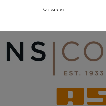
Konfigurieren
einem Dach
zwei starke Produktmarken: Ariens und AS-Motor