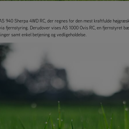
S 940 Sherpa 4WD RC, der regnes for den mest kraftfulde højgræskli
via fjernstyring. Derudover vises AS 1000 Ovis RC, en fjernstyret b
ger samt enkel betjening og vedligeholdelse.