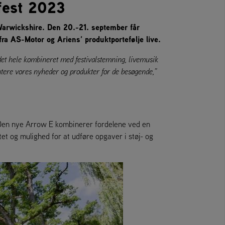
fest 2023
arwickshire. Den 20.-21. september får
a AS-Motor og Ariens’ produktportefølje live.
et hele kombineret med festivalstemning, livemusik
ntere vores nyheder og produkter for de besøgende,”
 Den nye Arrow E kombinerer fordelene ved en
et og mulighed for at udføre opgaver i støj- og