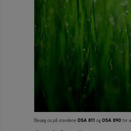
OSA 811
OSA 890
Besøg os på standene
og
for 