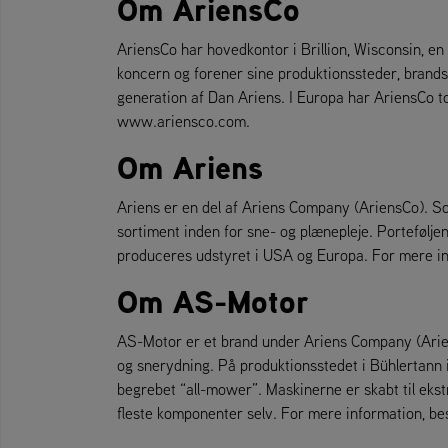
Om AriensCo
AriensCo har hovedkontor i Brillion, Wisconsin, en
koncern og forener sine produktionssteder, brands
generation af Dan Ariens. I Europa har AriensCo t
www.ariensco.com.
Om Ariens
Ariens er en del af Ariens Company (AriensCo). So
sortiment inden for sne- og plænepleje. Portefølje
produceres udstyret i USA og Europa. For mere i
Om AS-Motor
AS-Motor er et brand under Ariens Company (Ariens
og snerydning. På produktionsstedet i Bühlertann 
begrebet “all-mower”. Maskinerne er skabt til ek
fleste komponenter selv. For mere information, 