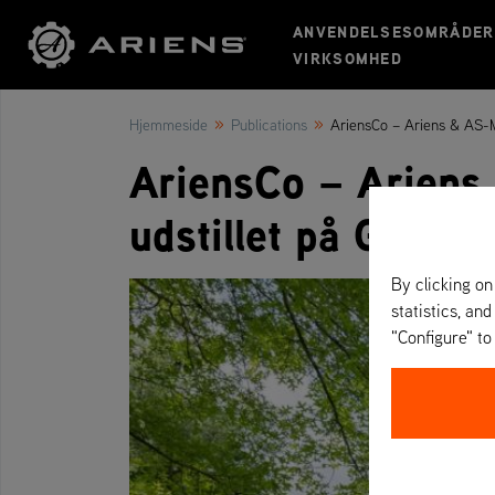
ANVENDELSESOMRÅDER
VIRKSOMHED
»
»
Hjemmeside
Publications
AriensCo – Ariens & AS-M
AriensCo – Ariens
udstillet på Groun
By clicking on
statistics, and
"Configure" t