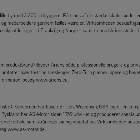
 lille by med 3.200 indbyggere. På trods af de stærke lokale rødder 
 og medarbejdere gennem fælles værdier. Virksomheden beskæftiger i
o salgsafdelinger – i Frankrig og Norge – samt to produktionssteder 
m produktbrand tilbyder Ariens både professionelle brugere og priva
n omfatter især to-trins sneslynger, Zero-Turn plæneklippere og havet
nformation, besøg www.ariens.eu.
Co). Koncernen har base i Brillion, Wisconsin, USA, og er en kompe
i Tyskland har AS-Motor siden 1959 udviklet og produceret specialuds
streme forhold som skråninger og høj vegetation. Virksomheden besk
besøg www.as-motor.de.