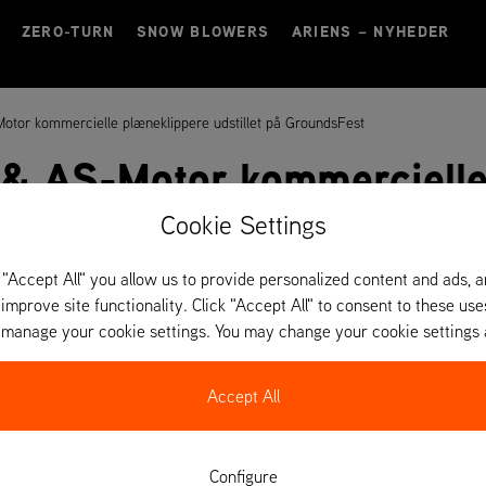
ZERO-TURN
SNOW BLOWERS
ARIENS – NYHEDER
otor kommercielle plæneklippere udstillet på GroundsFest
 & AS-Motor kommercielle
dsFest
Cookie Settings
 "Accept All" you allow us to provide personalized content and ads, 
 improve site functionality. Click "Accept All" to consent to these use
o manage your cookie settings. You may change your cookie settings 
Accept All
Configure