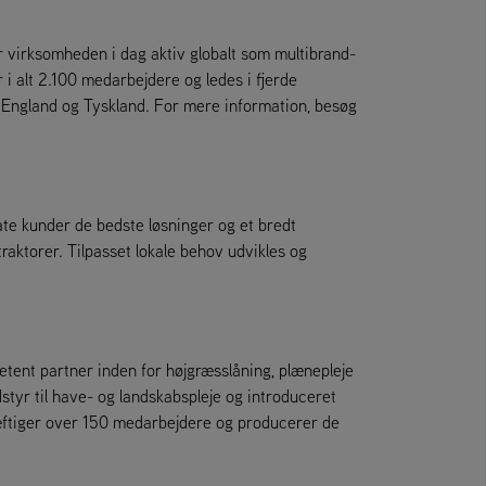
er virksomheden i dag aktiv globalt som multibrand-
 alt 2.100 medarbejdere og ledes i fjerde
i England og Tyskland. For mere information, besøg
te kunder de bedste løsninger og et bredt
raktorer. Tilpasset lokale behov udvikles og
tent partner inden for højgræsslåning, plænepleje
tyr til have- og landskabspleje og introduceret
æftiger over 150 medarbejdere og producerer de