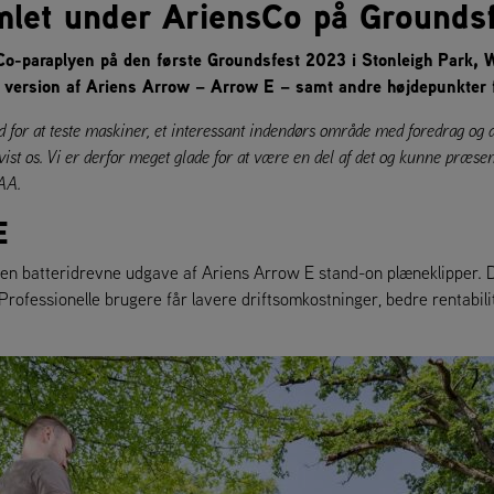
mlet under AriensCo på Grounds
-paraplyen på den første Groundsfest 2023 i Stonleigh Park, W
 version af Ariens Arrow – Arrow E – samt andre højdepunkter fr
or at teste maskiner, et interessant indendørs område med foredrag og d
ist os. Vi er derfor meget glade for at være en del af det og kunne præse
AA.
E
den batteridrevne udgave af Ariens Arrow E stand-on plæneklipper.
Professionelle brugere får lavere driftsomkostninger, bedre rentabilit