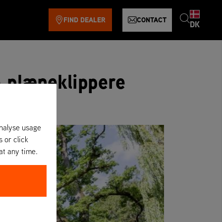
FIND DEALER
CONTACT
DK
 plæneklippere
analyse usage
s or click
at any time.