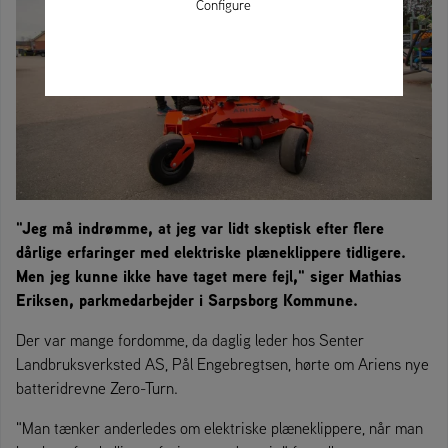
Configure
"Jeg må indrømme, at jeg var lidt skeptisk efter flere
dårlige erfaringer med elektriske plæneklippere tidligere.
Men jeg kunne ikke have taget mere fejl," siger Mathias
Eriksen, parkmedarbejder i Sarpsborg Kommune.
Der var mange fordomme, da daglig leder hos Senter
Landbruksverksted AS, Pål Engebregtsen, hørte om Ariens nye
batteridrevne Zero-Turn.
"Man tænker anderledes om elektriske plæneklippere, når man