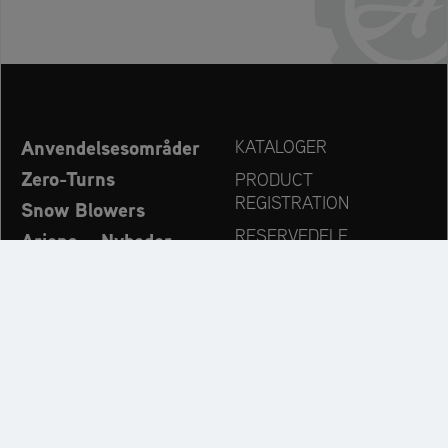
Anvendelsesområder
KATALOGER
Zero-Turns
PRODUCT
REGISTRATION
Snow Blowers
RESERVEDELE
Ariens – Nyheder
FORHANDLERSØG
Virksomhed
KONTAKT
Always up to date:
Discover more websites of our multi-brand company: