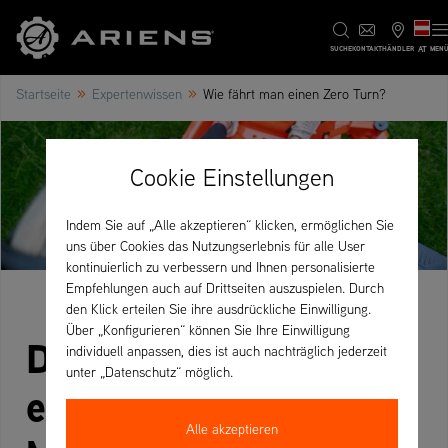
AT
SUCHE
KONTAKT
HÄNDLER
MEN
»
»
Startseite
Expertenwissen
Wie fährt man einen Zero Turn?
Cookie Einstellungen
Indem Sie auf „Alle akzeptieren“ klicken, ermöglichen Sie
uns über Cookies das Nutzungserlebnis für alle User
kontinuierlich zu verbessern und Ihnen personalisierte
Empfehlungen auch auf Drittseiten auszuspielen. Durch
den Klick erteilen Sie ihre ausdrückliche Einwilligung.
Über „Konfigurieren“ können Sie Ihre Einwilligung
Die Kunst des Fahrens
individuell anpassen, dies ist auch nachträglich jederzeit
unter „Datenschutz“ möglich.
eines Zero-Turn
Alle akzeptieren