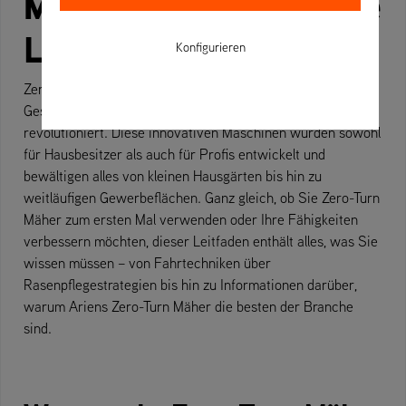
Mähers: Der ultimative
Leitfaden
Konfigurieren
Zero-Turn Mäher haben die Rasenpflege mit ihrer
Geschwindigkeit, Präzision und Benutzerfreundlichkeit
revolutioniert. Diese innovativen Maschinen wurden sowohl
für Hausbesitzer als auch für Profis entwickelt und
bewältigen alles von kleinen Hausgärten bis hin zu
weitläufigen Gewerbeflächen. Ganz gleich, ob Sie Zero-Turn
Mäher zum ersten Mal verwenden oder Ihre Fähigkeiten
verbessern möchten, dieser Leitfaden enthält alles, was Sie
wissen müssen – von Fahrtechniken über
Rasenpflegestrategien bis hin zu Informationen darüber,
warum Ariens Zero-Turn Mäher die besten der Branche
sind.