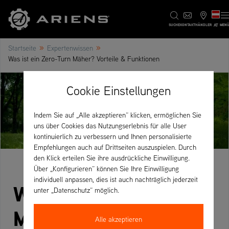
AT
SUCHE
KONTAKT
HÄNDLER
MEN
»
»
Startseite
Expertenwissen
Was ist ein Zero-Turn Mäher? Vorteile & Funktionen
Cookie Einstellungen
Indem Sie auf „Alle akzeptieren“ klicken, ermöglichen Sie
uns über Cookies das Nutzungserlebnis für alle User
kontinuierlich zu verbessern und Ihnen personalisierte
Empfehlungen auch auf Drittseiten auszuspielen. Durch
den Klick erteilen Sie ihre ausdrückliche Einwilligung.
Über „Konfigurieren“ können Sie Ihre Einwilligung
individuell anpassen, dies ist auch nachträglich jederzeit
Was ist ein Zero-Turn
unter „Datenschutz“ möglich.
Mäher? Vorteile,
Alle akzeptieren