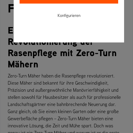
Funktionen & Funktion
Konfigurieren
Einführung:
Revolutionierung der
Rasenpflege mit Zero-Turn
Mähern
Zero-Turn Mäher haben die Rasenpflege revolutioniert.
Diese Mäher sind bekannt für ihre Geschwindigkeit,
Präzision und außergewöhnliche Manövrierfähigkeit und
stellen sowohl für Hausbesitzer als auch für professionelle
Landschaftsgärtner eine bahnbrechende Neuerung dar.
Ganz gleich, ob Sie einen kleinen Garten oder eine große
Gewerbefläche pflegen – Zero-Turn Mäher bieten eine
innovative Lösung, die Zeit und Mühe spart. Doch was
genau ist ein Zero-Turn Mäher und warum ist er die erste