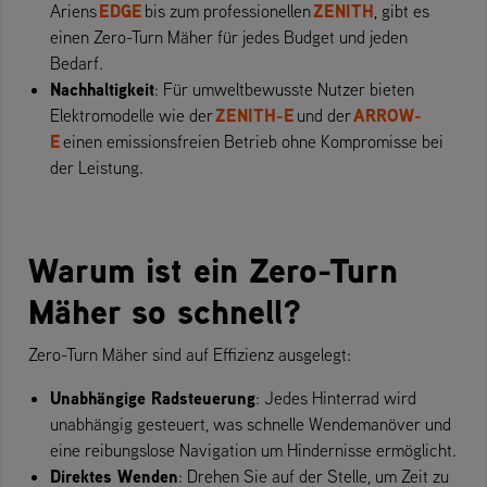
EDGE
ZENITH
Ariens
bis zum professionellen
, gibt es
einen Zero-Turn Mäher für jedes Budget und jeden
Bedarf.
Nachhaltigkeit
: Für umweltbewusste Nutzer bieten
ZENITH-E
ARROW-
Elektromodelle wie der
und der
E
einen emissionsfreien Betrieb ohne Kompromisse bei
der Leistung.
Warum ist ein Zero-Turn
Mäher so schnell?
Zero-Turn Mäher sind auf Effizienz ausgelegt:
Unabhängige Radsteuerung
: Jedes Hinterrad wird
unabhängig gesteuert, was schnelle Wendemanöver und
eine reibungslose Navigation um Hindernisse ermöglicht.
Direktes Wenden
: Drehen Sie auf der Stelle, um Zeit zu