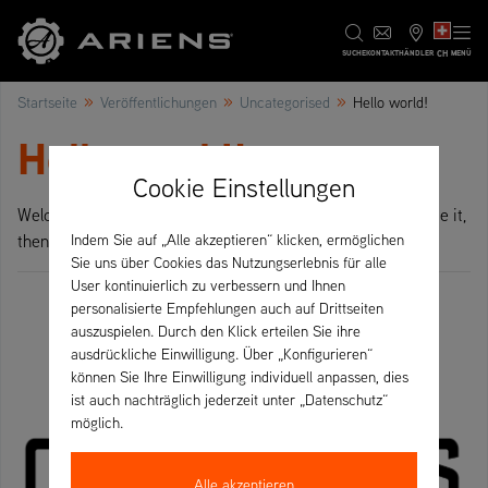
CH
SUCHE
KONTAKT
HÄNDLER
MENÜ
»
»
»
Startseite
Veröffentlichungen
Uncategorised
Hello world!
Hello world!
Cookie Einstellungen
Welcome to WordPress. This is your first post. Edit or delete it,
then start writing!
Indem Sie auf „Alle akzeptieren“ klicken, ermöglichen
Sie uns über Cookies das Nutzungserlebnis für alle
User kontinuierlich zu verbessern und Ihnen
personalisierte Empfehlungen auch auf Drittseiten
auszuspielen. Durch den Klick erteilen Sie ihre
ausdrückliche Einwilligung. Über „Konfigurieren“
können Sie Ihre Einwilligung individuell anpassen, dies
ist auch nachträglich jederzeit unter „Datenschutz“
möglich.
Alle akzeptieren