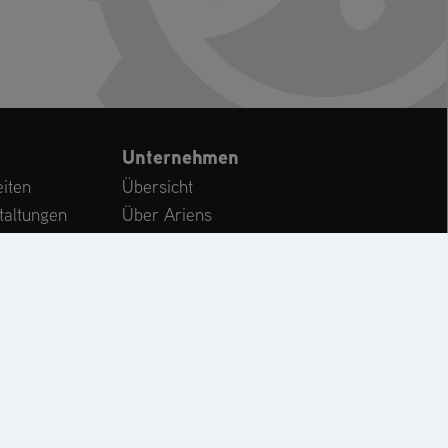
Unternehmen
iten
Übersicht
taltungen
Über Ariens
n
Karriere
Kundenservice
International