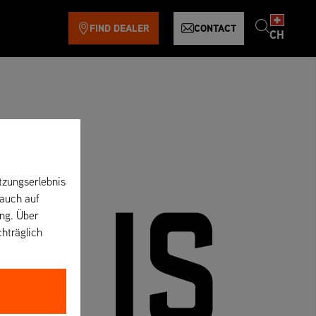
FIND DEALER
CONTACT
CH
tzungserlebnis
 auch auf
ung. Über
chträglich