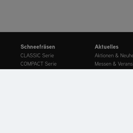
Schneefräsen
Aktuelles
CLASSIC Serie
Aktionen & Neuhe
COMPACT Serie
Messen & Verans
DELUXE Serie
Veröffentlichunge
PLATINUM Serie
Expertenwissen
PROFESSIONAL Serie
Kundenstimmen
MAMMOTH 850 Serie
Anbaugeräte
Zubehör