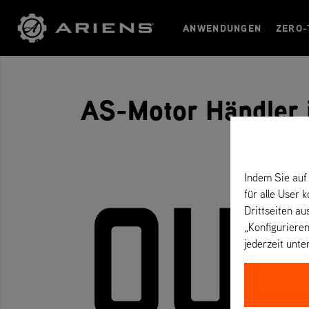
ANWENDUNGEN
ZERO-
AS-Motor Händler 
Indem Sie auf 
für alle User 
Drittseiten au
„Konfigurieren
jederzeit unte