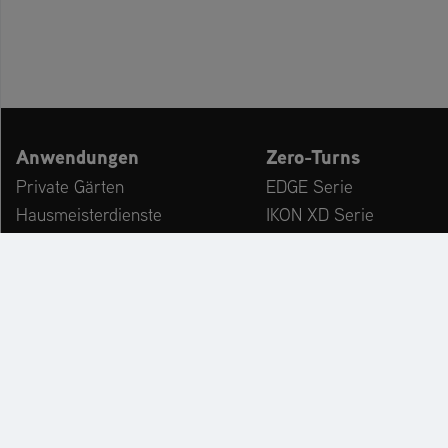
Anwendungen
Zero-Turns
Private Gärten
EDGE Serie
Hausmeisterdienste
IKON XD Serie
Dienstleister
APEX Serie
Kommunen & Bauhöfe
ZENITH Serie
freizeiteinrichtungen
ZENITH E Serie
Winterdienst
ARROW Serie
ARROW E Serie
Zubehör