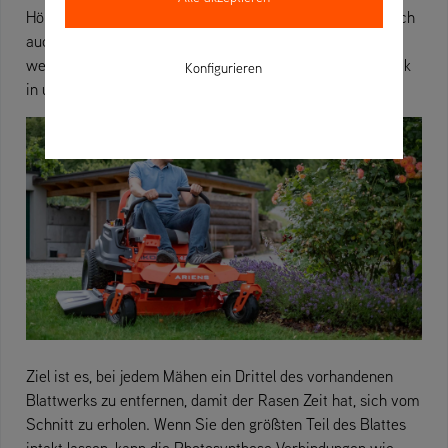
Höhe bei jedem Schnitt zu verringern, obwohl das natürlich
auch dazu gehört. Gras muss nach und nach gemäht
werden, und zwar je nach Grasart und Verwendungszweck
Konfigurieren
in unterschiedlichen Intervallen.
Ziel ist es, bei jedem Mähen ein Drittel des vorhandenen
Blattwerks zu entfernen, damit der Rasen Zeit hat, sich vom
Schnitt zu erholen. Wenn Sie den größten Teil des Blattes
intakt lassen, kann die Photosynthese Verbindungen wie