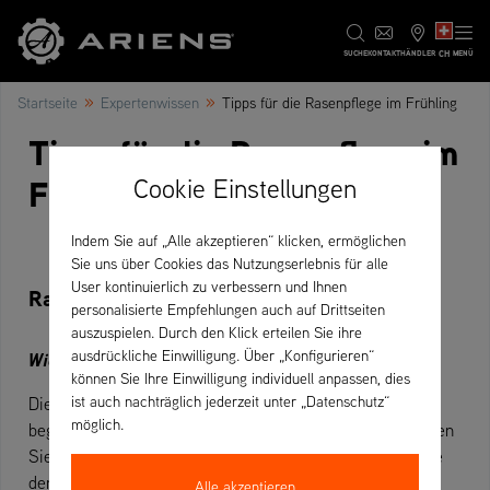
CH
SUCHE
KONTAKT
HÄNDLER
MENÜ
»
»
Startseite
Expertenwissen
Tipps für die Rasenpflege im Frühling
Tipps für die Rasenpflege im
Frühling
Cookie Einstellungen
Indem Sie auf „Alle akzeptieren“ klicken, ermöglichen
Sie uns über Cookies das Nutzungserlebnis für alle
User kontinuierlich zu verbessern und Ihnen
Rasenpflege im März
personalisierte Empfehlungen auch auf Drittseiten
auszuspielen. Durch den Klick erteilen Sie ihre
ausdrückliche Einwilligung. Über „Konfigurieren“
Wie man den Rasen mäht
können Sie Ihre Einwilligung individuell anpassen, dies
ist auch nachträglich jederzeit unter „Datenschutz“
Dies ist der Monat, in dem das Gras stark zu wachsen
möglich.
beginnt und regelmäßig gemäht werden muss. Jetzt fragen
Sie sich vielleicht, warum man Ihnen sagen sollte, wie Sie
den Rasen mähen sollen. Nun, es ist nicht so einfach, die
Alle akzeptieren