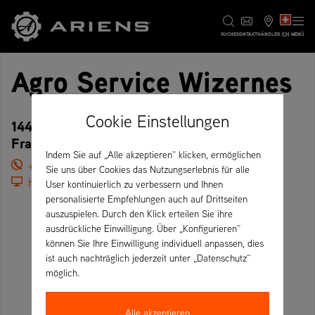
CH
SUCHE
KONTAKT
HÄNDLER
MENÜ
Agro Service Wizernes
Cookie Einstellungen
144 Rue Léon Blum, 62570 Wizernes –
Frankreich
Indem Sie auf „Alle akzeptieren“ klicken, ermöglichen
+33 3 21 88 04 04
Sie uns über Cookies das Nutzungserlebnis für alle
https://www.agroservice.fr/
User kontinuierlich zu verbessern und Ihnen
personalisierte Empfehlungen auch auf Drittseiten
auszuspielen. Durch den Klick erteilen Sie ihre
ausdrückliche Einwilligung. Über „Konfigurieren“
können Sie Ihre Einwilligung individuell anpassen, dies
ist auch nachträglich jederzeit unter „Datenschutz“
möglich.
Alle akzeptieren