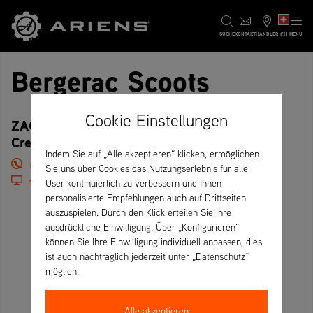
CH
SUCHE
KONTAKT
HÄNDLER
MENÜ
Bergerac Scoots
Cookie Einstellungen
ZAC ST.LIZIER AV. DE LA ROQUE, 24100
Creysse – Frankreich
Indem Sie auf „Alle akzeptieren“ klicken, ermöglichen
+33 5 53 73 16 15
Sie uns über Cookies das Nutzungserlebnis für alle
https://www.bergeracscoots-quad-motoculture.fr/
User kontinuierlich zu verbessern und Ihnen
personalisierte Empfehlungen auch auf Drittseiten
auszuspielen. Durch den Klick erteilen Sie ihre
ausdrückliche Einwilligung. Über „Konfigurieren“
können Sie Ihre Einwilligung individuell anpassen, dies
ist auch nachträglich jederzeit unter „Datenschutz“
möglich.
Alle akzeptieren