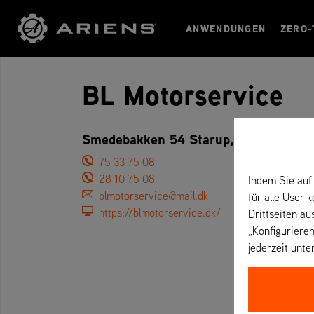
ANWENDUNGEN
ZERO-
BL Motorservice
Smedebakken 54 Starup, 7200 Grind
75 33 75 08
28 10 75 08
Indem Sie auf 
blmotorservice@mail.dk
für alle User 
https://blmotorservice.dk/
Drittseiten au
„Konfigurieren
jederzeit unte