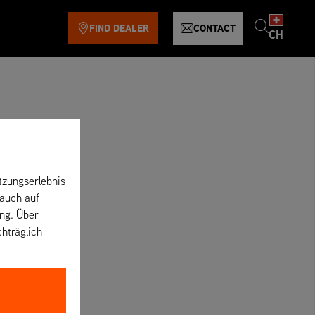
FIND DEALER
CONTACT
CH
tzungserlebnis
 auch auf
ung. Über
chträglich