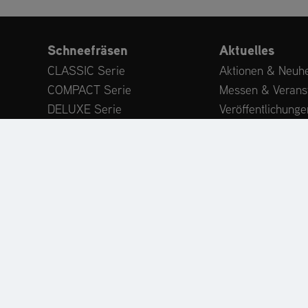
Schneefräsen
Aktuelles
CLASSIC Serie
Aktionen & Neuhe
COMPACT Serie
Messen & Verans
DELUXE Serie
Veröffentlichunge
PLATINUM Serie
Expertenwissen
PROFESSIONAL Serie
Kundenstimmen
MAMMOTH 850 Serie
Anbaugeräte
Zubehör
ODUKTREGISTRIERUNG
ERSATZTEILE
HÄNDLERSU