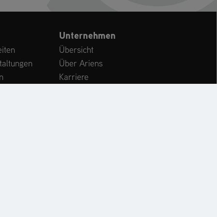
Unternehmen
iten
Übersicht
taltungen
Über Ariens
n
Karriere
Kundenservice
International
CHE
KONTAKT