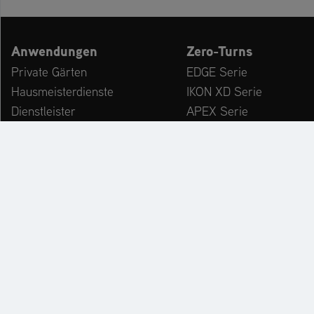
Anwendungen
Zero-Turns
Private Gärten
EDGE Serie
Hausmeisterdienste
IKON XD Serie
Dienstleister
APEX Serie
Kommunen & Bauhöfe
ZENITH Serie
freizeiteinrichtungen
ZENITH E Serie
Winterdienst
ARROW Serie
ARROW E Serie
Zubehör
KATALOG
PR