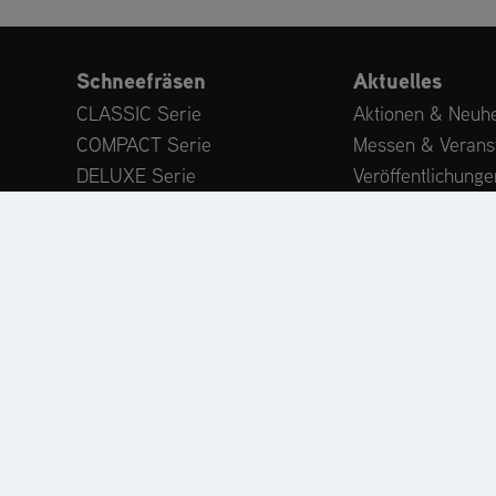
Schneefräsen
Aktuelles
CLASSIC Serie
Aktionen & Neuhe
COMPACT Serie
Messen & Verans
DELUXE Serie
Veröffentlichunge
PLATINUM Serie
Expertenwissen
PROFESSIONAL Serie
Kundenstimmen
MAMMOTH 850 Serie
Anbaugeräte
Zubehör
ODUKTREGISTRIERUNG
ERSATZTEILE
HÄNDLERSU