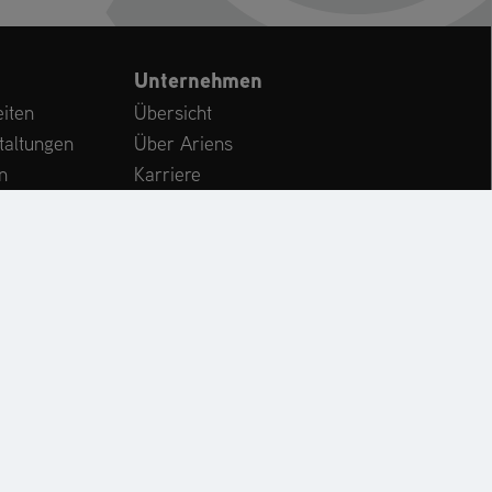
Unternehmen
iten
Übersicht
taltungen
Über Ariens
n
Karriere
Kundenservice
International
CHE
KONTAKT