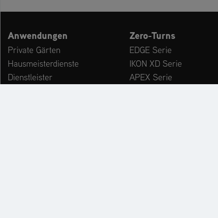
Anwendungen
Zero-Turns
Private Gärten
EDGE Serie
Hausmeisterdienste
IKON XD Serie
Dienstleister
APEX Serie
Kommunen & Bauhöfe
ZENITH Serie
freizeiteinrichtungen
ZENITH E Serie
Winterdienst
ARROW Serie
ARROW E Serie
Zubehör
KATALOG
PR