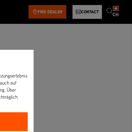
FIND DEALER
CONTACT
CH
tzungserlebnis
 auch auf
ung. Über
chträglich