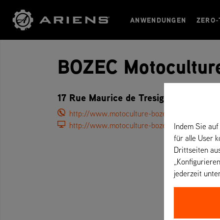
ANWENDUNGEN
ZERO-
BOZEC Motocultur
17 Rue Maurice de Tresiguidy, 29190 
http://www.motoculture-bozec.fr/index.ph
http://www.motoculture-bozec.fr/index.php
Indem Sie auf 
für alle User 
Drittseiten au
„Konfigurieren
jederzeit unte