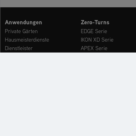
Anwendungen
Zero-Turns
Private Gärten
EDGE Serie
Hausmeisterdienste
IKON XD Serie
Dienstleister
APEX Serie
Kommunen & Bauhöfe
ZENITH Serie
freizeiteinrichtungen
ZENITH E Serie
Winterdienst
ARROW Serie
ARROW E Serie
Zubehör
KATALOG
PR