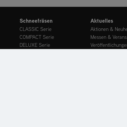
Schneefräsen
Aktuelles
CLASSIC Serie
Aktionen & Neuhe
COMPACT Serie
Messen & Verans
DELUXE Serie
Veröffentlichunge
PLATINUM Serie
Expertenwissen
PROFESSIONAL Serie
Kundenstimmen
MAMMOTH 850 Serie
Anbaugeräte
Zubehör
ODUKTREGISTRIERUNG
ERSATZTEILE
HÄNDLERSU