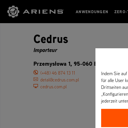
ANWENDUNGEN
ZERO-
Cedrus
Importeur
Przemysłowa 1, 95-060 Brzeziny – P
(+48) 46 874 13 11
Indem Sie auf 
detal@cedrus.com.pl
für alle User 
cedrus.com.pl
Drittseiten au
„Konfigurieren
jederzeit unte