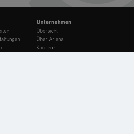
Unternehmen
iten
Übersicht
taltungen
Über Ariens
n
Karriere
Kundenservice
International
CHE
KONTAKT