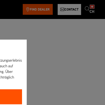
FIND DEALER
CONTACT
CH
tzungserlebnis
 auch auf
ung. Über
chträglich