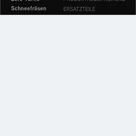
Schneefräsen
ERSATZTEILE
Aktuelles
HÄNDLERSUCHE
Unternehmen
KONTAKT
Immer auf dem neuesten Stand:
Entdecken Sie weitere Websites unseres Mehrmarken-
Unternehmens:
Impressum
Datenschutzerklärung