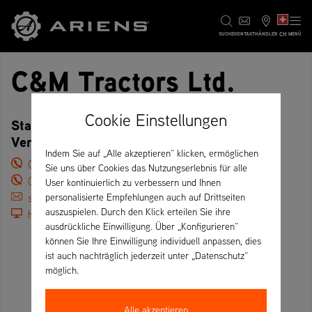
CH
SUCHE
KONTAKT
HÄNDLER
MENÜ
C&M Tractors Ltd.
Cookie Einstellungen
Station Approach, LE15 6QT Oakham –
Vereinigtes Königreich
Indem Sie auf „Alle akzeptieren“ klicken, ermöglichen
01572 722 355
Sie uns über Cookies das Nutzungserlebnis für alle
01572 722 355
User kontinuierlich zu verbessern und Ihnen
sales@candmtractors.co.uk
personalisierte Empfehlungen auch auf Drittseiten
auszuspielen. Durch den Klick erteilen Sie ihre
https://www.candmtractors.co.uk/
ausdrückliche Einwilligung. Über „Konfigurieren“
können Sie Ihre Einwilligung individuell anpassen, dies
ist auch nachträglich jederzeit unter „Datenschutz“
möglich.
Alle akzeptieren