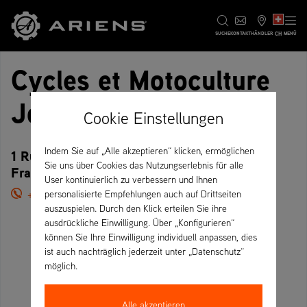
CH
SUCHE
KONTAKT
HÄNDLER
MENÜ
Cycles et Motoculture
Joly
Cookie Einstellungen
Indem Sie auf „Alle akzeptieren“ klicken, ermöglichen
1 Rue du Câble, 88160 Fresse-sur-Moselle –
Sie uns über Cookies das Nutzungserlebnis für alle
Frankreich
User kontinuierlich zu verbessern und Ihnen
+33 3 29 28 16 85
personalisierte Empfehlungen auch auf Drittseiten
auszuspielen. Durch den Klick erteilen Sie ihre
ausdrückliche Einwilligung. Über „Konfigurieren“
können Sie Ihre Einwilligung individuell anpassen, dies
ist auch nachträglich jederzeit unter „Datenschutz“
möglich.
Alle akzeptieren