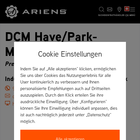
CH
SUCHE
KONTAKT
HÄNDLER
MENÜ
DCM Have/Park-
Maskiner ApS
Cookie Einstellungen
Premium
Indem Sie auf „Alle akzeptieren“ klicken, ermöglichen
Sie uns über Cookies das Nutzungserlebnis für alle
Industrivejen 9, 9690 Fjerritslev – Dänemark
User kontinuierlich zu verbessern und Ihnen
98225248
personalisierte Empfehlungen auch auf Drittseiten
auszuspielen. Durch den Klick erteilen Sie ihre
dan@d-cm.dk
ausdrückliche Einwilligung. Über „Konfigurieren“
https://d-cm.dk/
können Sie Ihre Einwilligung individuell anpassen, dies
ist auch nachträglich jederzeit unter „Datenschutz“
möglich.
Alle akzeptieren