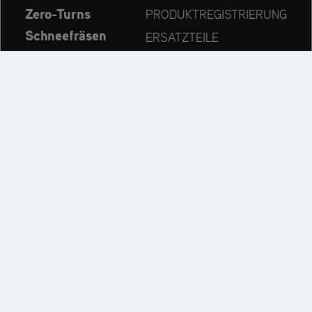
Zero-Turns
PRODUKTREGISTRIERUNG
Schneefräsen
ERSATZTEILE
Aktuelles
HÄNDLERSUCHE
Unternehmen
KONTAKT
Immer auf dem neuesten Stand:
Entdecken Sie weitere Websites unseres Mehrmarken-
Unternehmens: