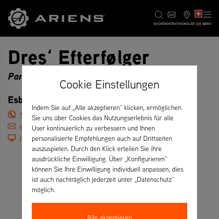
CH
SUCHE
KONTAKT
HÄNDLER
MENÜ
Dres‘ Efterfølger
Partner
Cookie Einstellungen
Esbjergvej 1, 6600 Vejen – Dänemark
Indem Sie auf „Alle akzeptieren“ klicken, ermöglichen
50744448
Sie uns über Cookies das Nutzungserlebnis für alle
thomas@plaeneklipperservice.dk
User kontinuierlich zu verbessern und Ihnen
https://plaeneklipperservice.dk/
personalisierte Empfehlungen auch auf Drittseiten
auszuspielen. Durch den Klick erteilen Sie ihre
ausdrückliche Einwilligung. Über „Konfigurieren“
können Sie Ihre Einwilligung individuell anpassen, dies
ist auch nachträglich jederzeit unter „Datenschutz“
möglich.
Alle akzeptieren