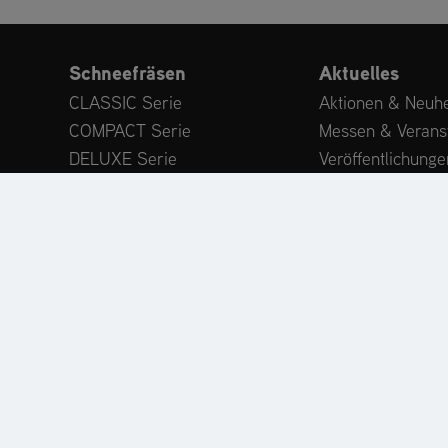
Schneefräsen
Aktuelles
CLASSIC Serie
Aktionen & Neuhe
COMPACT Serie
Messen & Verans
DELUXE Serie
Veröffentlichunge
PLATINUM Serie
Expertenwissen
PROFESSIONAL Serie
Kundenstimmen
MAMMOTH 850 Serie
Anbaugeräte
Zubehör
ODUKTREGISTRIERUNG
ERSATZTEILE
HÄNDLERSU