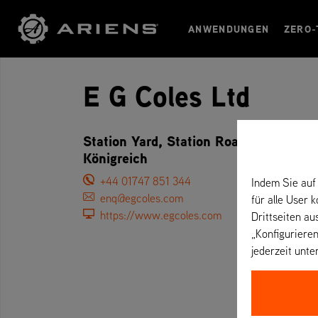
ANWENDUNGEN
ZERO-
E G Coles Ltd
Station Yard, Station Road, SP7 9AN 
Königreich
+44 01747 851 344
Indem Sie auf 
enq@egcoles.com
für alle User 
https://www.egcoles.com
Drittseiten au
„Konfigurieren
jederzeit unte