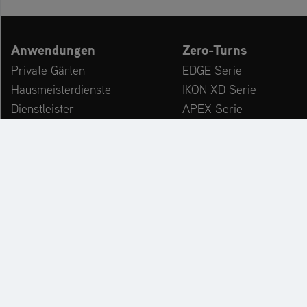
Anwendungen
Zero-Turns
Private Gärten
EDGE Serie
Hausmeisterdienste
IKON XD Serie
Dienstleister
APEX Serie
Kommunen & Bauhöfe
ZENITH Serie
freizeiteinrichtungen
ZENITH E Serie
Winterdienst
ARROW Serie
ARROW E Serie
Zubehör
KATALOG
PR