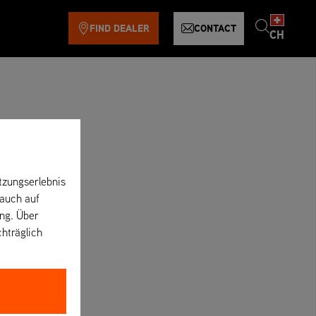
FIND DEALER
CONTACT
CH
tzungserlebnis
 auch auf
ung. Über
chträglich