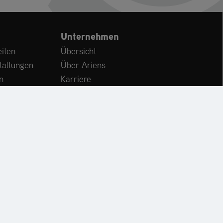
Unternehmen
iten
Übersicht
taltungen
Über Ariens
n
Karriere
Kundenservice
International
CHE
KONTAKT