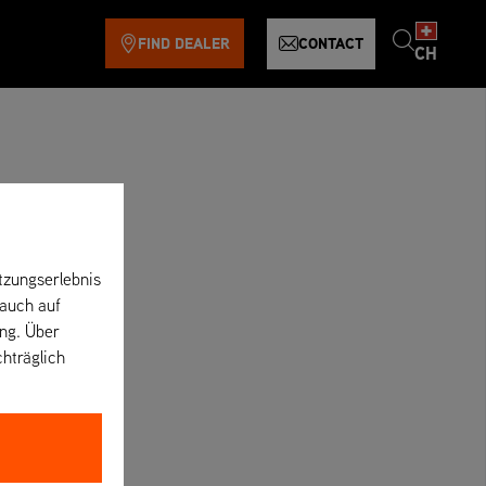
FIND DEALER
CONTACT
CH
tzungserlebnis
 auch auf
ung. Über
chträglich