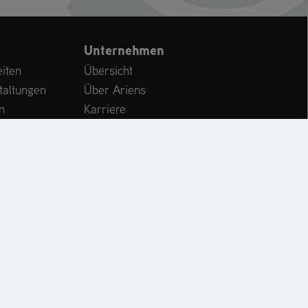
Unternehmen
iten
Übersicht
taltungen
Über Ariens
n
Karriere
Kundenservice
International
CHE
KONTAKT