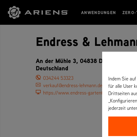
ANWENDUNGEN
ZERO-
Endress & Lehma
An der Mühle 3, 04838 Doberschütz (b
Deutschland
034244 53323
Indem Sie auf 
verkauf@endress-lehmann.de
für alle User 
https://www.endress-gartentechnik.de/
Drittseiten au
„Konfigurieren
jederzeit unte