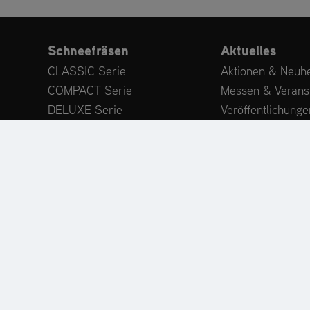
Schneefräsen
Aktuelles
CLASSIC Serie
Aktionen & Neuhe
COMPACT Serie
Messen & Verans
DELUXE Serie
Veröffentlichunge
PLATINUM Serie
Expertenwissen
PROFESSIONAL Serie
Kundenstimmen
MAMMOTH 850 Serie
Anbaugeräte
Zubehör
ODUKTREGISTRIERUNG
ERSATZTEILE
HÄNDLERSU