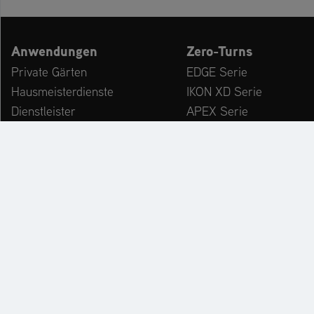
Anwendungen
Zero-Turns
Private Gärten
EDGE Serie
Hausmeisterdienste
IKON XD Serie
Dienstleister
APEX Serie
Kommunen & Bauhöfe
ZENITH Serie
freizeiteinrichtungen
ZENITH E Serie
Winterdienst
ARROW Serie
ARROW E Serie
Zubehör
KATALOG
PR