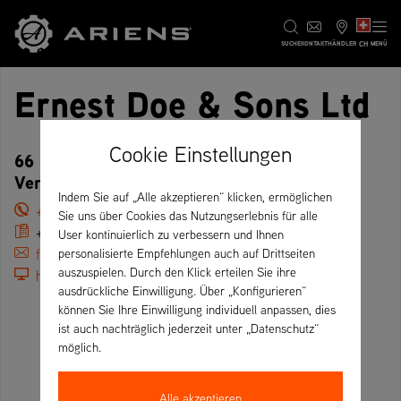
CH
SUCHE
KONTAKT
HÄNDLER
MENÜ
Ernest Doe & Sons Ltd
Cookie Einstellungen
66 Holt Road, NR21 8DY Fakenham –
Vereinigtes Königreich
Indem Sie auf „Alle akzeptieren“ klicken, ermöglichen
+44 01328 855611
Sie uns über Cookies das Nutzungserlebnis für alle
+44 01328 855145
User kontinuierlich zu verbessern und Ihnen
fakenham@ernestdoe.com
personalisierte Empfehlungen auch auf Drittseiten
auszuspielen. Durch den Klick erteilen Sie ihre
https://ernestdoe.com
ausdrückliche Einwilligung. Über „Konfigurieren“
können Sie Ihre Einwilligung individuell anpassen, dies
ist auch nachträglich jederzeit unter „Datenschutz“
möglich.
Alle akzeptieren