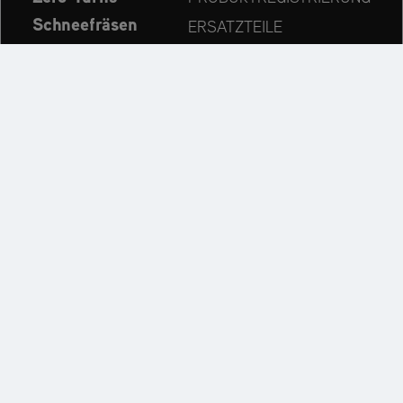
Schneefräsen
ERSATZTEILE
Aktuelles
HÄNDLERSUCHE
Unternehmen
KONTAKT
Immer auf dem neuesten Stand:
Entdecken Sie weitere Websites unseres Mehrmarken-
Unternehmens:
Impressum
Datenschutzerklärung