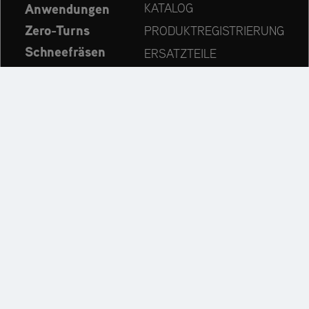
Anwendungen
KATALOG
Zero-Turns
PRODUKTREGISTRIERUNG
Schneefräsen
ERSATZTEILE
Aktuelles
HÄNDLERSUCHE
Unternehmen
KONTAKT
Immer auf dem neuesten Stand:
Entdecken Sie weitere Websites unseres Mehrmarken-
Unternehmens: