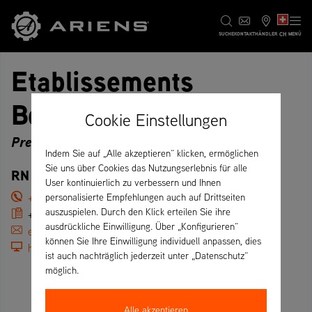
CH
SUCHE
KONTAKT
HÄNDLER
MENÜ
Etablissements
Bouyoud
Cookie Einstellungen
Premium
Indem Sie auf „Alle akzeptieren“ klicken, ermöglichen
Sie uns über Cookies das Nutzungserlebnis für alle
RN 92, 38470 Vinay – Frankreich
User kontinuierlich zu verbessern und Ihnen
+33 (0)476367598
personalisierte Empfehlungen auch auf Drittseiten
auszuspielen. Durch den Klick erteilen Sie ihre
+33 (0)476366604
ausdrückliche Einwilligung. Über „Konfigurieren“
etsbouyoud@orange.fr
können Sie Ihre Einwilligung individuell anpassen, dies
http://www.bouyoud38.com
ist auch nachträglich jederzeit unter „Datenschutz“
möglich.
Alle akzeptieren