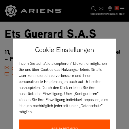
CH
SUCHE
KONTAKT
HÄNDLER
MENÜ
Ets Guerard S.A.S
Cookie Einstellungen
11, Boulevard Industriel Z.I., 76270 Neufchatel
– Frankreich
Indem Sie auf „Alle akzeptieren“ klicken, ermöglichen
commercial@ets-guerard.fr
Sie uns über Cookies das Nutzungserlebnis für alle
http://www.ets-guerard.fr/
User kontinuierlich zu verbessern und Ihnen
personalisierte Empfehlungen auch auf Drittseiten
auszuspielen. Durch den Klick erteilen Sie ihre
ausdrückliche Einwilligung. Über „Konfigurieren“
können Sie Ihre Einwilligung individuell anpassen, dies
ist auch nachträglich jederzeit unter „Datenschutz“
möglich.
Alle akzeptieren