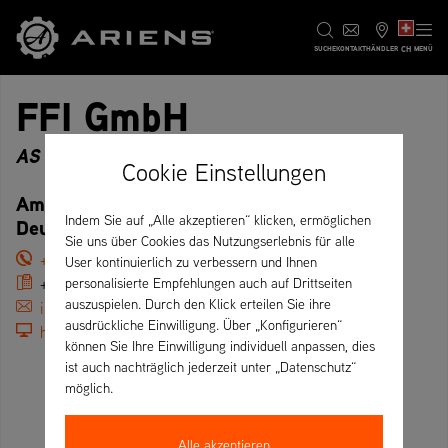
CH
SUCHE
KONTAKT
HÄNDLER
MENÜ
FFI GmbH
AS 940 Sherpa RC, QMF zertifiziert, Partner
Cookie Einstellungen
Am Hünstein 62, 99752 Bleicherode –
Indem Sie auf „Alle akzeptieren“ klicken, ermöglichen
Deutschland
Sie uns über Cookies das Nutzungserlebnis für alle
+49 (36334) 5070-3
User kontinuierlich zu verbessern und Ihnen
+49 (36334) 50 705
personalisierte Empfehlungen auch auf Drittseiten
auszuspielen. Durch den Klick erteilen Sie ihre
info@ffi-nohra.de
ausdrückliche Einwilligung. Über „Konfigurieren“
https://ffi-nohra.de/
können Sie Ihre Einwilligung individuell anpassen, dies
ist auch nachträglich jederzeit unter „Datenschutz“
möglich.
Alle akzeptieren