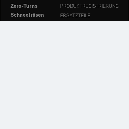
Zero-Turns
PRODUKTREGISTRIERUNG
Schneefräsen
ERSATZTEILE
Aktuelles
HÄNDLERSUCHE
Unternehmen
KONTAKT
Immer auf dem neuesten Stand:
Entdecken Sie weitere Websites unseres Mehrmarken-
Unternehmens: