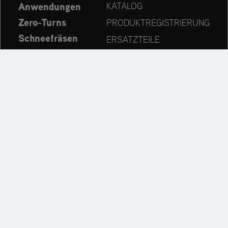
Anwendungen
KATALOG
Zero-Turns
PRODUKTREGISTRIERUNG
Schneefräsen
ERSATZTEILE
Aktuelles
HÄNDLERSUCHE
Unternehmen
KONTAKT
Immer auf dem neuesten Stand:
Entdecken Sie weitere Websites unseres Mehrmarken-
Unternehmens: