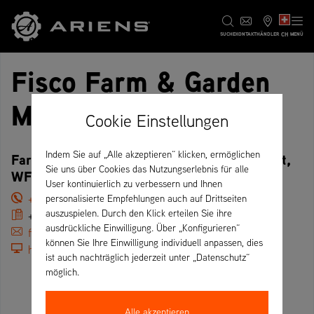
CH
SUCHE
KONTAKT
HÄNDLER
MENÜ
Fisco Farm & Garden
Machinery Ltd
Cookie Einstellungen
Indem Sie auf „Alle akzeptieren“ klicken, ermöglichen
Farmers Implement Supply Co, Garden Street,
Sie uns über Cookies das Nutzungserlebnis für alle
WF1 1DX Wakefield – Vereinigtes Königreich
User kontinuierlich zu verbessern und Ihnen
+44 01924 374908
personalisierte Empfehlungen auch auf Drittseiten
auszuspielen. Durch den Klick erteilen Sie ihre
+44 01924 201320
ausdrückliche Einwilligung. Über „Konfigurieren“
fisco@btconnect.com
können Sie Ihre Einwilligung individuell anpassen, dies
https://www.fisco-online.co.uk
ist auch nachträglich jederzeit unter „Datenschutz“
möglich.
Alle akzeptieren