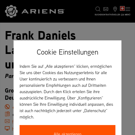
CH
SUCHE
KONTAKT
HÄNDLER
MENÜ
Frank Daniels
Landmaschschinen-
Cookie Einstellungen
und Kommunaltechnik
Indem Sie auf „Alle akzeptieren“ klicken, ermöglichen
Sie uns über Cookies das Nutzungserlebnis für alle
Partner
User kontinuierlich zu verbessern und Ihnen
personalisierte Empfehlungen auch auf Drittseiten
Großer Maarweg 1, 26736 Krummhörn –
auszuspielen. Durch den Klick erteilen Sie ihre
Deutschland
ausdrückliche Einwilligung. Über „Konfigurieren“
können Sie Ihre Einwilligung individuell anpassen, dies
+49 (4927) 939640
ist auch nachträglich jederzeit unter „Datenschutz“
+49 (4927) 1239
möglich.
frank.daniels@landtechnik-daniels.de
https://landtechnik-daniels.de
Alle akzeptieren