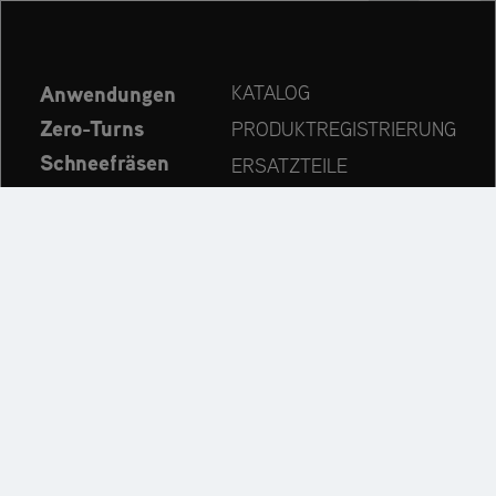
Anwendungen
KATALOG
Zero-Turns
PRODUKTREGISTRIERUNG
Schneefräsen
ERSATZTEILE
Aktuelles
HÄNDLERSUCHE
Unternehmen
KONTAKT
Immer auf dem neuesten Stand:
Entdecken Sie weitere Websites unseres Mehrmarken-
Unternehmens: