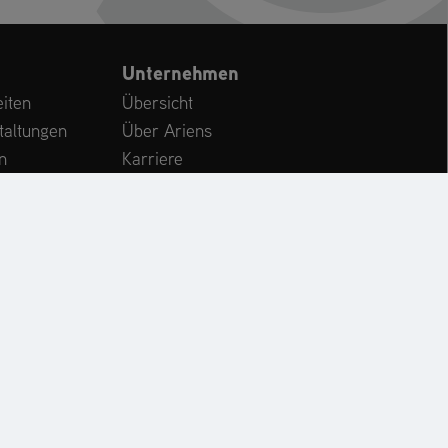
Unternehmen
iten
Übersicht
taltungen
Über Ariens
n
Karriere
Kundenservice
International
CHE
KONTAKT