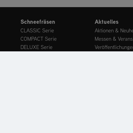
Schneefräsen
Aktuelles
CLASSIC Serie
Aktionen & Neuhe
COMPACT Serie
Messen & Verans
DELUXE Serie
Veröffentlichunge
PLATINUM Serie
Expertenwissen
PROFESSIONAL Serie
Kundenstimmen
MAMMOTH 850 Serie
Anbaugeräte
Zubehör
ODUKTREGISTRIERUNG
ERSATZTEILE
HÄNDLERSU