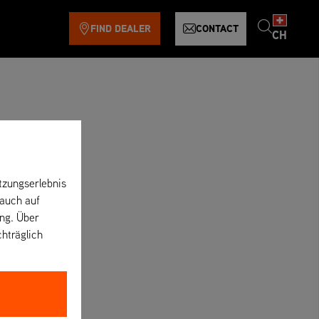
FIND DEALER
CONTACT
CH
tzungserlebnis
 auch auf
ung. Über
chträglich