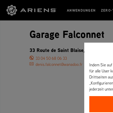
ANWENDUNGEN
ZERO-
Garage Falconnet
33 Route de Saint Blaise, 74350 Copp
33 04 50 68 06 33
denis.falconnet@wanadoo.fr
Indem Sie auf 
für alle User 
Drittseiten au
„Konfigurieren
jederzeit unte