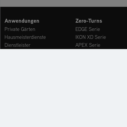
Anwendungen
Zero-Turns
Private Gärten
EDGE Serie
Hausmeisterdienste
IKON XD Serie
Dienstleister
APEX Serie
Kommunen & Bauhöfe
ZENITH Serie
freizeiteinrichtungen
ZENITH E Serie
Winterdienst
ARROW Serie
ARROW E Serie
Zubehör
KATALOG
PR