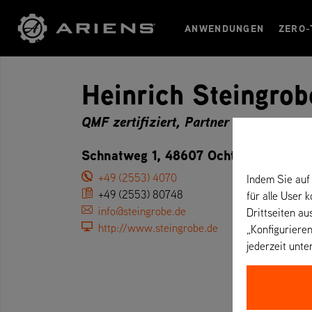
ANWENDUNGEN
ZERO-
Heinrich Steingrob
QMF zertifiziert, Partner
Schnatweg 1, 48607 Ochtrup – Deuts
+49 (2553) 4070
Indem Sie auf 
+49 (2553) 80748
für alle User 
info@steingrobe.de
Drittseiten au
http://www.steingrobe.de
„Konfigurieren
jederzeit unte