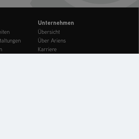
Unternehmen
iten
Übersicht
taltungen
Über Ariens
n
Karriere
Kundenservice
International
CHE
KONTAKT