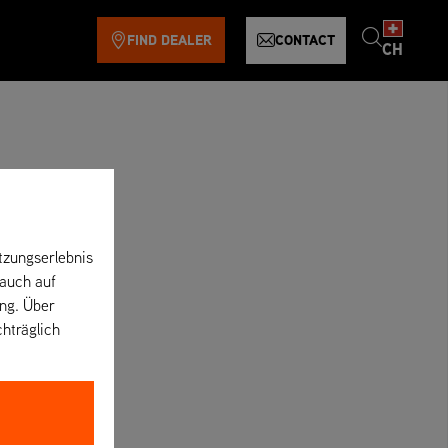
FIND DEALER
CONTACT
CH
tzungserlebnis
 auch auf
ung. Über
chträglich