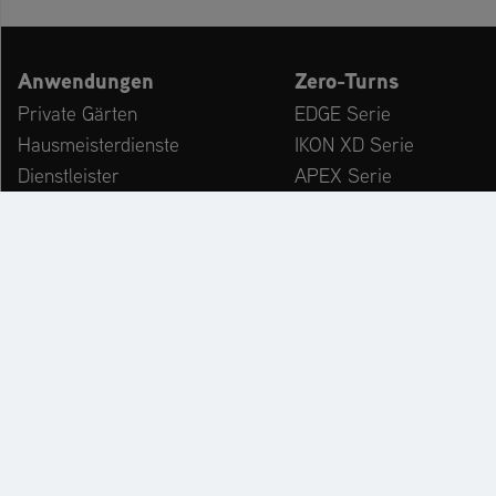
Anwendungen
Zero-Turns
Private Gärten
EDGE Serie
Hausmeisterdienste
IKON XD Serie
Dienstleister
APEX Serie
Kommunen & Bauhöfe
ZENITH Serie
freizeiteinrichtungen
ZENITH E Serie
Winterdienst
ARROW Serie
ARROW E Serie
Zubehör
KATALOG
PR