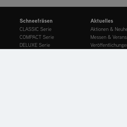
Schneefräsen
Aktuelles
CLASSIC Serie
Aktionen & Neuhe
COMPACT Serie
Messen & Verans
DELUXE Serie
Veröffentlichunge
PLATINUM Serie
Expertenwissen
PROFESSIONAL Serie
Kundenstimmen
MAMMOTH 850 Serie
Anbaugeräte
Zubehör
ODUKTREGISTRIERUNG
ERSATZTEILE
HÄNDLERSU