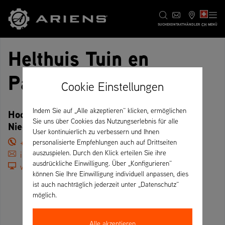
CH
SUCHE
KONTAKT
HÄNDLER
MENÜ
Helthuis Tuin en
Parkmachines
Cookie Einstellungen
Indem Sie auf „Alle akzeptieren“ klicken, ermöglichen
Hoofdstraat 157 A, 6674 BC Herveld –
Sie uns über Cookies das Nutzungserlebnis für alle
Niederlande
User kontinuierlich zu verbessern und Ihnen
+31264723464
personalisierte Empfehlungen auch auf Drittseiten
auszuspielen. Durch den Klick erteilen Sie ihre
info@helthuis.nl
ausdrückliche Einwilligung. Über „Konfigurieren“
www.helthuis.nl
können Sie Ihre Einwilligung individuell anpassen, dies
ist auch nachträglich jederzeit unter „Datenschutz“
möglich.
Alle akzeptieren