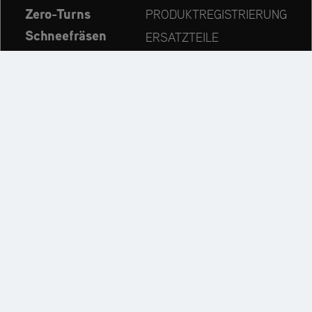
Zero-Turns
PRODUKTREGISTRIERUNG
Schneefräsen
ERSATZTEILE
Aktuelles
HÄNDLERSUCHE
Unternehmen
KONTAKT
Immer auf dem neuesten Stand:
Entdecken Sie weitere Websites unseres Mehrmarken-
Unternehmens: