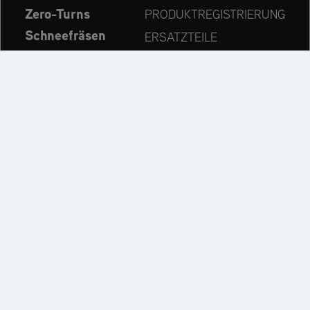
Zero-Turns
PRODUKTREGISTRIERUNG
Schneefräsen
ERSATZTEILE
Aktuelles
HÄNDLERSUCHE
Unternehmen
KONTAKT
Immer auf dem neuesten Stand:
Entdecken Sie weitere Websites unseres Mehrmarken-
Unternehmens: