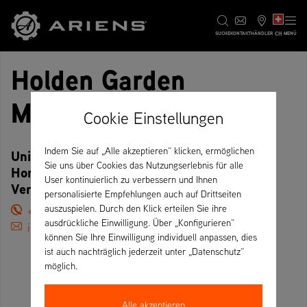
CH
SUCHE
KONTAKT
HÄNDLER
MENÜ
Holden Garden
Machinery
Cookie Einstellungen
Indem Sie auf „Alle akzeptieren“ klicken, ermöglichen
Unit 31, Weston Industrial Estate,
Sie uns über Cookies das Nutzungserlebnis für alle
Honeybourne, WR11 7QB Evesham –
User kontinuierlich zu verbessern und Ihnen
Vereinigtes Königreich
personalisierte Empfehlungen auch auf Drittseiten
auszuspielen. Durch den Klick erteilen Sie ihre
+44 01386 841285
ausdrückliche Einwilligung. Über „Konfigurieren“
info@holdengardenmachinery.co.uk
können Sie Ihre Einwilligung individuell anpassen, dies
ist auch nachträglich jederzeit unter „Datenschutz“
möglich.
Alle akzeptieren