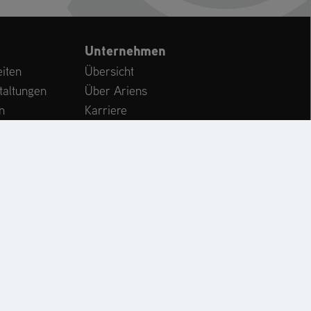
Unternehmen
iten
Übersicht
taltungen
Über Ariens
n
Karriere
Kundenservice
International
CHE
KONTAKT