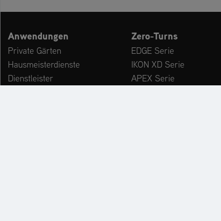
Anwendungen
Zero-Turns
Private Gärten
EDGE Serie
Hausmeisterdienste
IKON XD Serie
Dienstleister
APEX Serie
Kommunen & Bauhöfe
ZENITH Serie
freizeiteinrichtungen
ZENITH E Serie
Winterdienst
ARROW Serie
ARROW E Serie
Zubehör
KATALOG
PR