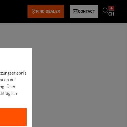
FIND DEALER
CONTACT
CH
tzungserlebnis
 auch auf
ung. Über
chträglich