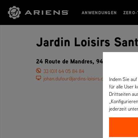
ANWENDUNGEN
ZERO-
Jardin Loisirs San
24 Route de Mandres, 94440 Santeny 
33 (0)1 64 05 84 84
johan.dufour@jardins-loisirs.com
Indem Sie auf 
für alle User 
Drittseiten au
„Konfigurieren
jederzeit unte