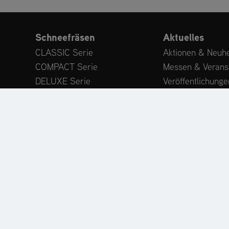
Schneefräsen
Aktuelles
CLASSIC Serie
Aktionen & Neuhe
COMPACT Serie
Messen & Verans
DELUXE Serie
Veröffentlichunge
PLATINUM Serie
Expertenwissen
PROFESSIONAL Serie
Kundenstimmen
MAMMOTH 850 Serie
Anbaugeräte
Zubehör
ODUKTREGISTRIERUNG
ERSATZTEILE
HÄNDLERSU