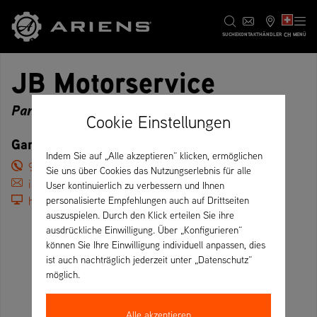
CH
SUCHE
KONTAKT
HÄNDLER
MENÜ
JB Motorservice
Partner
Cookie Einstellungen
Gartnerivej 13, 7500 Holstebro – Dänemark
Indem Sie auf „Alle akzeptieren“ klicken, ermöglichen
97421066
Sie uns über Cookies das Nutzungserlebnis für alle
info@jbmotor.dk
User kontinuierlich zu verbessern und Ihnen
https://jbmotorservice.dk/
personalisierte Empfehlungen auch auf Drittseiten
auszuspielen. Durch den Klick erteilen Sie ihre
ausdrückliche Einwilligung. Über „Konfigurieren“
können Sie Ihre Einwilligung individuell anpassen, dies
ist auch nachträglich jederzeit unter „Datenschutz“
möglich.
Alle akzeptieren