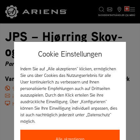
CH
SUCHE
KONTAKT
HÄNDLER
MENÜ
JPS – Hjørring Skov-
og Havemaskiner
Cookie Einstellungen
Partner
Indem Sie auf „Alle akzeptieren“ klicken, ermöglichen
Sie uns über Cookies das Nutzungserlebnis für alle
Vandværksvej 25, 9800 Hjørring – Dänemark
User kontinuierlich zu verbessern und Ihnen
98928366
personalisierte Empfehlungen auch auf Drittseiten
auszuspielen. Durch den Klick erteilen Sie ihre
info@hjsh.dk
ausdrückliche Einwilligung. Über „Konfigurieren“
https://hjsh.dk/
können Sie Ihre Einwilligung individuell anpassen, dies
ist auch nachträglich jederzeit unter „Datenschutz“
möglich.
Alle akzeptieren