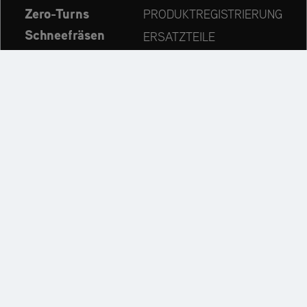
Zero-Turns
PRODUKTREGISTRIERUNG
Schneefräsen
ERSATZTEILE
Aktuelles
HÄNDLERSUCHE
Unternehmen
KONTAKT
Immer auf dem neuesten Stand:
Entdecken Sie weitere Websites unseres Mehrmarken-
Unternehmens: