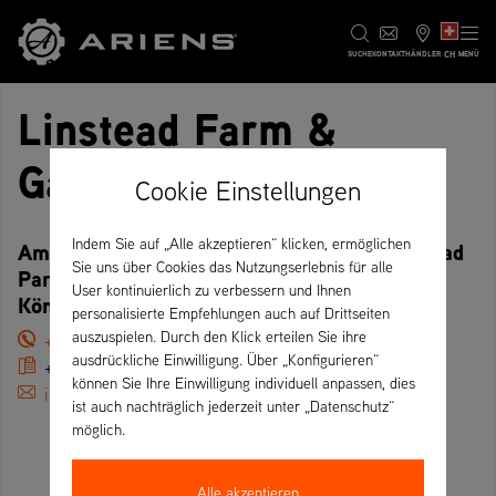
CH
SUCHE
KONTAKT
HÄNDLER
MENÜ
Linstead Farm &
Garden
Cookie Einstellungen
Indem Sie auf „Alle akzeptieren“ klicken, ermöglichen
Amps & Stephenson Ltd, The Garage, Linstead
Sie uns über Cookies das Nutzungserlebnis für alle
Parva, IP19 0AA Halesworth – Vereinigtes
User kontinuierlich zu verbessern und Ihnen
Königreich
personalisierte Empfehlungen auch auf Drittseiten
auszuspielen. Durch den Klick erteilen Sie ihre
+44 01986 785272
ausdrückliche Einwilligung. Über „Konfigurieren“
+44 01986 785486
können Sie Ihre Einwilligung individuell anpassen, dies
info@linsteadfarmandgarden.co.uk
ist auch nachträglich jederzeit unter „Datenschutz“
möglich.
Alle akzeptieren