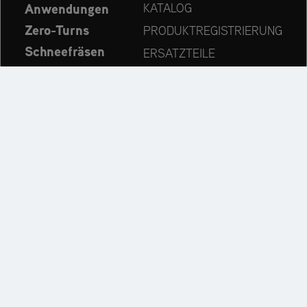
Anwendungen
KATALOG
Zero-Turns
PRODUKTREGISTRIERUNG
Schneefräsen
ERSATZTEILE
Aktuelles
HÄNDLERSUCHE
Unternehmen
KONTAKT
Immer auf dem neuesten Stand:
Entdecken Sie weitere Websites unseres Mehrmarken-
Unternehmens: