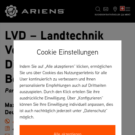
CH
SUCHE
KONTAKT
HÄNDLER
MENÜ
LVD – Landtechnik
Vertrieb und
Cookie Einstellungen
Dienstleistungen
Indem Sie auf „Alle akzeptieren“ klicken, ermöglichen
Bernard Krone GmbH
Sie uns über Cookies das Nutzungserlebnis für alle
User kontinuierlich zu verbessern und Ihnen
personalisierte Empfehlungen auch auf Drittseiten
Partner
auszuspielen. Durch den Klick erteilen Sie ihre
ausdrückliche Einwilligung. Über „Konfigurieren“
Max-Eyth-Straße 1, 48480 Spelle –
können Sie Ihre Einwilligung individuell anpassen, dies
Deutschland
ist auch nachträglich jederzeit unter „Datenschutz“
möglich.
+49 (5977) 935-265
+49 (5977) 935-89 265
Alle akzeptieren