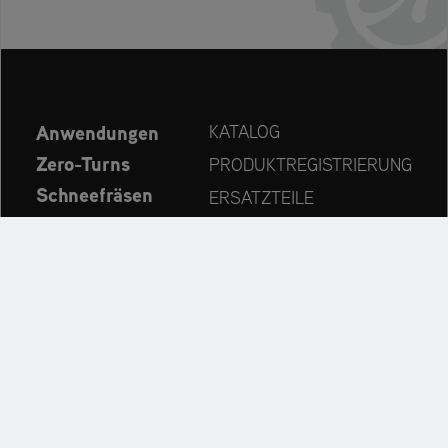
Anwendungen
KATALOG
Zero-Turns
PRODUKTREGISTRIERUNG
Schneefräsen
ERSATZTEILE
Aktuelles
HÄNDLERSUCHE
Unternehmen
KONTAKT
Immer auf dem neuesten Stand:
Entdecken Sie weitere Websites unseres Mehrmarken-
Unternehmens: