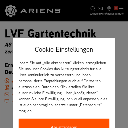
CH
SUCHE
KONTAKT
HÄNDLER
MENÜ
LVF Gartentechnik
AS 940 Sherpa RC, AS Academy, QMF
Cookie Einstellungen
zertifiziert, Premium
Indem Sie auf „Alle akzeptieren“ klicken, ermöglichen
Ernst-Sachs-Straße 13, 56070 Koblenz –
Sie uns über Cookies das Nutzungserlebnis für alle
Deutschland
User kontinuierlich zu verbessern und Ihnen
+49 (261) 23051
personalisierte Empfehlungen auch auf Drittseiten
auszuspielen. Durch den Klick erteilen Sie ihre
+49 (261) 210523
ausdrückliche Einwilligung. Über „Konfigurieren“
lvf-koblenz@t-online.de
können Sie Ihre Einwilligung individuell anpassen, dies
https://www.lvf-gartentechnik.de/
ist auch nachträglich jederzeit unter „Datenschutz“
möglich.
Alle akzeptieren