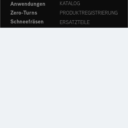
Anwendungen
KATALOG
Zero-Turns
PRODUKTREGISTRIERUNG
Schneefräsen
ERSATZTEILE
Aktuelles
HÄNDLERSUCHE
Unternehmen
KONTAKT
Immer auf dem neuesten Stand:
Entdecken Sie weitere Websites unseres Mehrmarken-
Unternehmens: