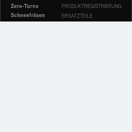
Zero-Turns
PRODUKTREGISTRIERUNG
Schneefräsen
ERSATZTEILE
Aktuelles
HÄNDLERSUCHE
Unternehmen
KONTAKT
Immer auf dem neuesten Stand:
Entdecken Sie weitere Websites unseres Mehrmarken-
Unternehmens: