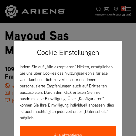
CH
SUCHE
KONTAKT
HÄNDLER
MENÜ
Mayoud Sas
Motoculture
Cookie Einstellungen
Indem Sie auf „Alle akzeptieren“ klicken, ermöglichen
109 R.N.6, 69380 Dommartin Les Toul –
Sie uns über Cookies das Nutzungserlebnis für alle
Frankreich
User kontinuierlich zu verbessern und Ihnen
+33 0478473133
personalisierte Empfehlungen auch auf Drittseiten
auszuspielen. Durch den Klick erteilen Sie ihre
thierry.dessolains@mayoud.com
ausdrückliche Einwilligung. Über „Konfigurieren“
https://www.mayoud.com/
können Sie Ihre Einwilligung individuell anpassen, dies
ist auch nachträglich jederzeit unter „Datenschutz“
möglich.
Alle akzeptieren