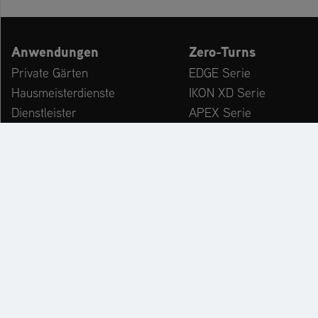
Anwendungen
Zero-Turns
Private Gärten
EDGE Serie
Hausmeisterdienste
IKON XD Serie
Dienstleister
APEX Serie
Kommunen & Bauhöfe
ZENITH Serie
freizeiteinrichtungen
ZENITH E Serie
Winterdienst
ARROW Serie
ARROW E Serie
Zubehör
KATALOG
PR