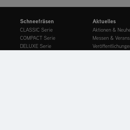
Schneefräsen
Aktuelles
CLASSIC Serie
Aktionen & Neuhe
COMPACT Serie
Messen & Verans
DELUXE Serie
Veröffentlichunge
PLATINUM Serie
Expertenwissen
PROFESSIONAL Serie
Kundenstimmen
MAMMOTH 850 Serie
Anbaugeräte
Zubehör
ODUKTREGISTRIERUNG
ERSATZTEILE
HÄNDLERSU