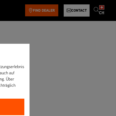
FIND DEALER
CONTACT
CH
tzungserlebnis
 auch auf
ung. Über
chträglich