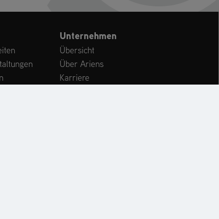
Unternehmen
iten
Übersicht
taltungen
Über Ariens
n
Karriere
Kundenservice
International
CHE
KONTAKT