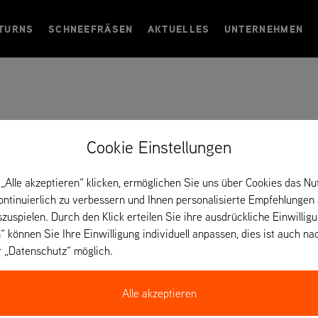
TURNS
SCHNEEFRÄSEN
AKTUELLES
UNTERNEHMEN
 Seez – Frankreich
Cookie Einstellungen
„Alle akzeptieren“ klicken, ermöglichen Sie uns über Cookies das Nu
kontinuierlich zu verbessern und Ihnen personalisierte Empfehlungen
szuspielen. Durch den Klick erteilen Sie ihre ausdrückliche Einwillig
“ können Sie Ihre Einwilligung individuell anpassen, dies ist auch na
r „Datenschutz“ möglich.
Alle akzeptieren