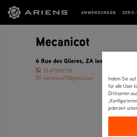
ANWENDUNGEN
ZERO-
Mecanicot
6 Rue des Glieres, ZA les Glie, 73700
33 479552718
mecanicot73@gmail.com
Indem Sie auf 
für alle User 
Drittseiten au
„Konfigurieren
jederzeit unte