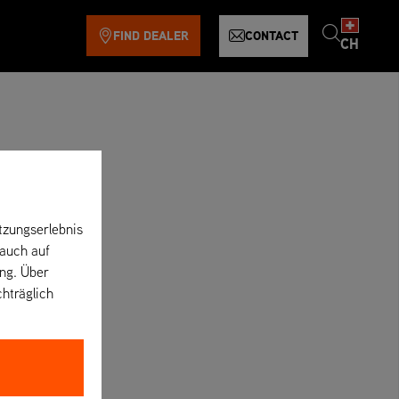
FIND DEALER
CONTACT
CH
tzungserlebnis
 auch auf
ung. Über
chträglich