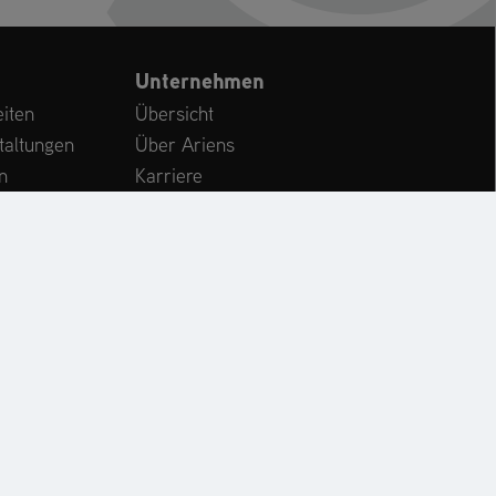
Unternehmen
iten
Übersicht
taltungen
Über Ariens
n
Karriere
Kundenservice
International
CHE
KONTAKT