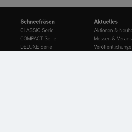
Schneefräsen
Aktuelles
CLASSIC Serie
Aktionen & Neuhe
COMPACT Serie
Messen & Verans
DELUXE Serie
Veröffentlichunge
PLATINUM Serie
Expertenwissen
PROFESSIONAL Serie
Kundenstimmen
MAMMOTH 850 Serie
Anbaugeräte
Zubehör
ODUKTREGISTRIERUNG
ERSATZTEILE
HÄNDLERSU