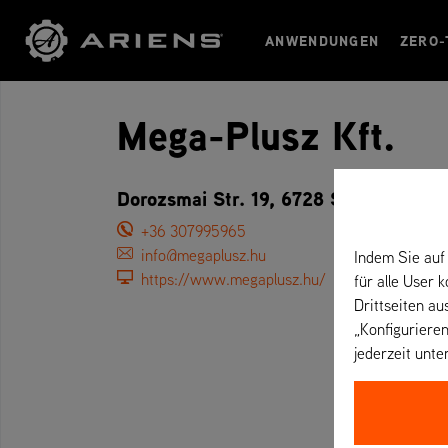
ANWENDUNGEN
ZERO-
Mega-Plusz Kft.
Dorozsmai Str. 19, 6728 Szeged – Un
+36 307995965
info@megaplusz.hu
Indem Sie auf 
https://www.megaplusz.hu/
für alle User 
Drittseiten au
„Konfigurieren
jederzeit unte