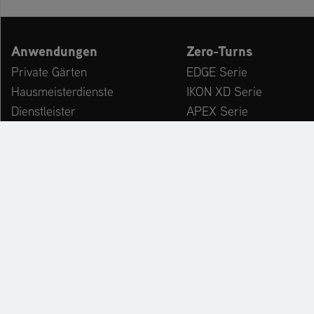
Anwendungen
Zero-Turns
Private Gärten
EDGE Serie
Hausmeisterdienste
IKON XD Serie
Dienstleister
APEX Serie
Kommunen & Bauhöfe
ZENITH Serie
freizeiteinrichtungen
ZENITH E Serie
Winterdienst
ARROW Serie
ARROW E Serie
Zubehör
KATALOG
PR