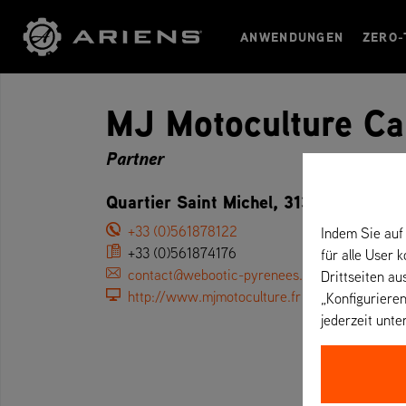
ANWENDUNGEN
ZERO-
MJ Motoculture C
Partner
Quartier Saint Michel, 31390 Carbonn
+33 (0)561878122
Indem Sie auf 
+33 (0)561874176
für alle User 
contact@webootic-pyrenees.fr
Drittseiten au
http://www.mjmotoculture.fr
„Konfigurieren
jederzeit unte