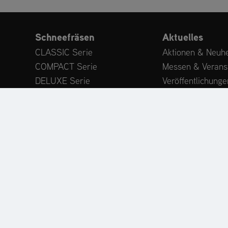
Schneefräsen
Aktuelles
CLASSIC Serie
Aktionen & Neuhe
COMPACT Serie
Messen & Verans
DELUXE Serie
Veröffentlichunge
PLATINUM Serie
Expertenwissen
PROFESSIONAL Serie
Kundenstimmen
MAMMOTH 850 Serie
Anbaugeräte
Zubehör
ODUKTREGISTRIERUNG
ERSATZTEILE
HÄNDLERSU