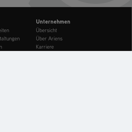
Unternehmen
iten
Übersicht
taltungen
Über Ariens
n
Karriere
Kundenservice
International
CHE
KONTAKT