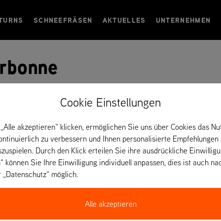
TURNS
SCHNEEFRÄSEN
AKTUELLES
UNTERNEHMEN
arbonne
Cookie Einstellungen
e – Frankreich
„Alle akzeptieren“ klicken, ermöglichen Sie uns über Cookies das Nu
kontinuierlich zu verbessern und Ihnen personalisierte Empfehlungen
szuspielen. Durch den Klick erteilen Sie ihre ausdrückliche Einwillig
“ können Sie Ihre Einwilligung individuell anpassen, dies ist auch na
r „Datenschutz“ möglich.
Alle akzeptieren