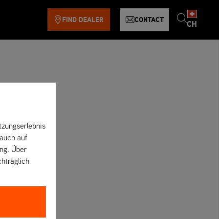
FIND DEALER
CONTACT
CH
tzungserlebnis
 auch auf
ung. Über
chträglich