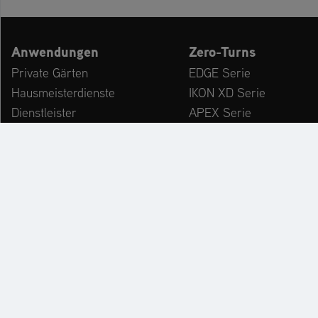
Anwendungen
Zero-Turns
Private Gärten
EDGE Serie
Hausmeisterdienste
IKON XD Serie
Dienstleister
APEX Serie
Kommunen & Bauhöfe
ZENITH Serie
freizeiteinrichtungen
ZENITH E Serie
Winterdienst
ARROW Serie
ARROW E Serie
Zubehör
KATALOG
PR