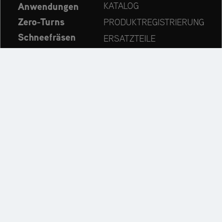
Anwendungen
KATALOG
Zero-Turns
PRODUKTREGISTRIERUNG
Schneefräsen
ERSATZTEILE
Aktuelles
HÄNDLERSUCHE
Unternehmen
KONTAKT
Immer auf dem neuesten Stand:
Entdecken Sie weitere Websites unseres Mehrmarken-
Unternehmens: