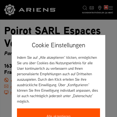
CH
SUCHE
KONTAKT
HÄNDLER
MENÜ
Poirot SARL Espaces
Verts La Bresse
Cookie Einstellungen
Partner
Indem Sie auf „Alle akzeptieren“ klicken, ermöglichen
Sie uns über Cookies das Nutzungserlebnis für alle
163 rue du Hohneck, 88250 La Bresse –
User kontinuierlich zu verbessern und Ihnen
Frankreich
personalisierte Empfehlungen auch auf Drittseiten
auszuspielen. Durch den Klick erteilen Sie ihre
+33 (0)329608101
ausdrückliche Einwilligung. Über „Konfigurieren“
contact@vaev.com
können Sie Ihre Einwilligung individuell anpassen, dies
http://www.vaev.com
ist auch nachträglich jederzeit unter „Datenschutz“
möglich.
Alle akzeptieren