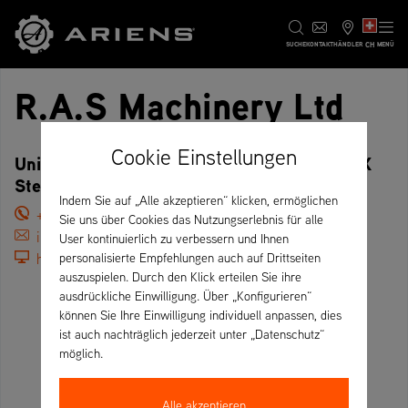
CH
SUCHE
KONTAKT
HÄNDLER
MENÜ
R.A.S Machinery Ltd
Cookie Einstellungen
Unit 1 Broadmead Business Park,, MK43 9NX
Stewartby – Vereinigtes Königreich
Indem Sie auf „Alle akzeptieren“ klicken, ermöglichen
+44 01234 768459
Sie uns über Cookies das Nutzungserlebnis für alle
info@rasmachinery.co.uk
User kontinuierlich zu verbessern und Ihnen
https://rasmachinery.co.uk/
personalisierte Empfehlungen auch auf Drittseiten
auszuspielen. Durch den Klick erteilen Sie ihre
ausdrückliche Einwilligung. Über „Konfigurieren“
können Sie Ihre Einwilligung individuell anpassen, dies
ist auch nachträglich jederzeit unter „Datenschutz“
möglich.
Alle akzeptieren