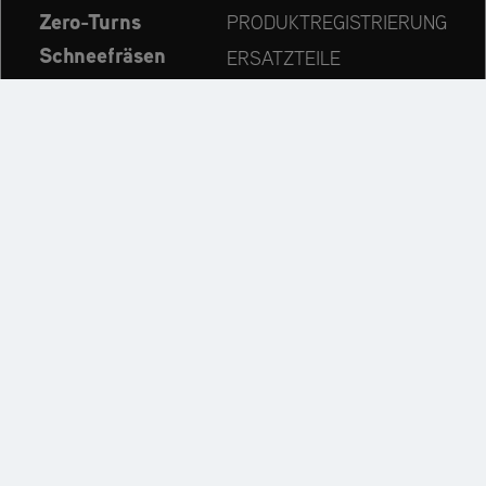
Zero-Turns
PRODUKTREGISTRIERUNG
Schneefräsen
ERSATZTEILE
Aktuelles
HÄNDLERSUCHE
Unternehmen
KONTAKT
Immer auf dem neuesten Stand:
Entdecken Sie weitere Websites unseres Mehrmarken-
Unternehmens: