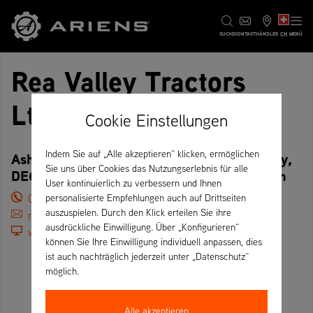
CH
SUCHE
KONTAKT
HÄNDLER
MENÜ
Rea Valley Tractors
Ltd.
Cookie Einstellungen
Indem Sie auf „Alle akzeptieren“ klicken, ermöglichen
Ashacres Industrial Park, Draycott in the Clay,
Sie uns über Cookies das Nutzungserlebnis für alle
DE6 5GX Ashbourne – Vereinigtes Königreich
User kontinuierlich zu verbessern und Ihnen
01743 289104
personalisierte Empfehlungen auch auf Drittseiten
auszuspielen. Durch den Klick erteilen Sie ihre
mickreeves@reavalleytractors.com
ausdrückliche Einwilligung. Über „Konfigurieren“
www.reavalleytractors.com
können Sie Ihre Einwilligung individuell anpassen, dies
ist auch nachträglich jederzeit unter „Datenschutz“
möglich.
Alle akzeptieren