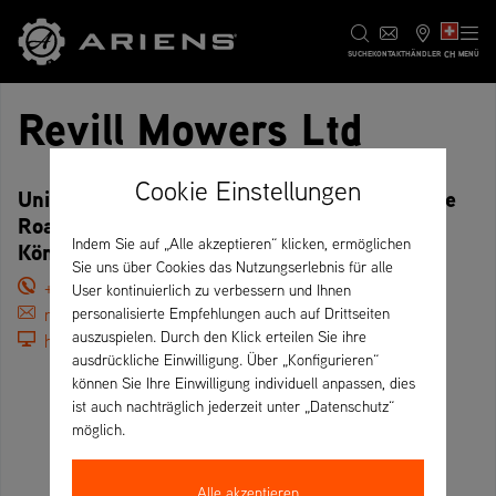
CH
SUCHE
KONTAKT
HÄNDLER
MENÜ
Revill Mowers Ltd
Cookie Einstellungen
Unit 11, Tufthorn Industrial Estate, Stepbridge
Road, GL16 8PJ Coleford – Vereinigtes
Indem Sie auf „Alle akzeptieren“ klicken, ermöglichen
Königreich
Sie uns über Cookies das Nutzungserlebnis für alle
+44 01594 810746
User kontinuierlich zu verbessern und Ihnen
russell@revillmowers.co.uk
personalisierte Empfehlungen auch auf Drittseiten
auszuspielen. Durch den Klick erteilen Sie ihre
https://www.revillmowers.co.uk
ausdrückliche Einwilligung. Über „Konfigurieren“
können Sie Ihre Einwilligung individuell anpassen, dies
ist auch nachträglich jederzeit unter „Datenschutz“
möglich.
Alle akzeptieren