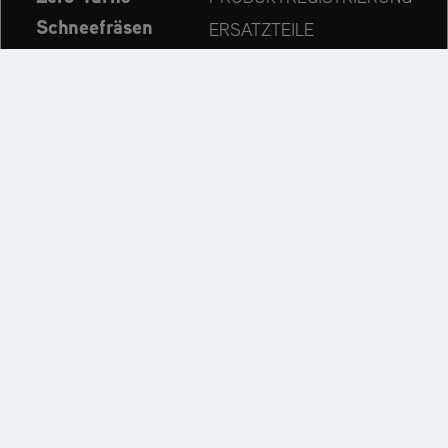
Schneefräsen
ERSATZTEILE
Aktuelles
HÄNDLERSUCHE
Unternehmen
KONTAKT
Immer auf dem neuesten Stand:
Entdecken Sie weitere Websites unseres Mehrmarken-
Unternehmens:
Impressum
Datenschutzerklärung