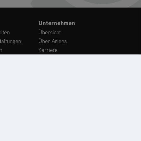
Unternehmen
iten
Übersicht
taltungen
Über Ariens
n
Karriere
Kundenservice
International
CHE
KONTAKT