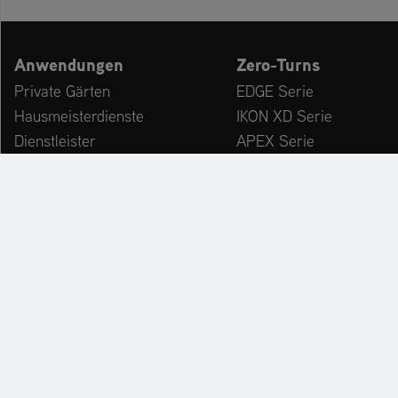
Anwendungen
Zero-Turns
Private Gärten
EDGE Serie
Hausmeisterdienste
IKON XD Serie
Dienstleister
APEX Serie
Kommunen & Bauhöfe
ZENITH Serie
freizeiteinrichtungen
ZENITH E Serie
Winterdienst
ARROW Serie
ARROW E Serie
Zubehör
KATALOG
PR