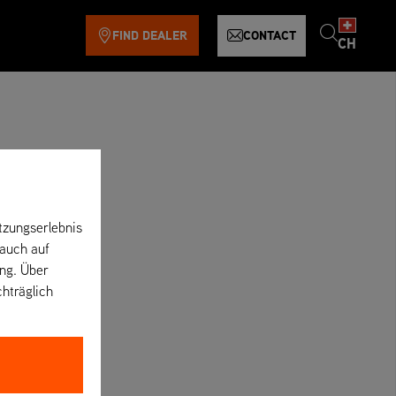
FIND DEALER
CONTACT
CH
tzungserlebnis
 auch auf
ung. Über
chträglich