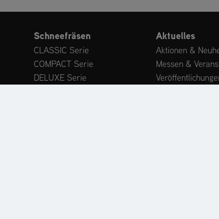
Schneefräsen
Aktuelles
CLASSIC Serie
Aktionen & Neuhe
COMPACT Serie
Messen & Verans
DELUXE Serie
Veröffentlichunge
PLATINUM Serie
Expertenwissen
PROFESSIONAL Serie
Kundenstimmen
MAMMOTH 850 Serie
Anbaugeräte
Zubehör
ODUKTREGISTRIERUNG
ERSATZTEILE
HÄNDLERSU