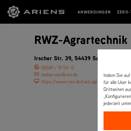
ANWENDUNGEN
ZERO-
RWZ-Agrartechnik
Irscher Str. 39, 54439 Saarburg – De
06581 / 91 54 -0
stefan.mai@rwz.de
Indem Sie auf 
https://www.rwz.de/rwz-agrartechnik-saarb
für alle User 
Drittseiten au
„Konfigurieren
jederzeit unte